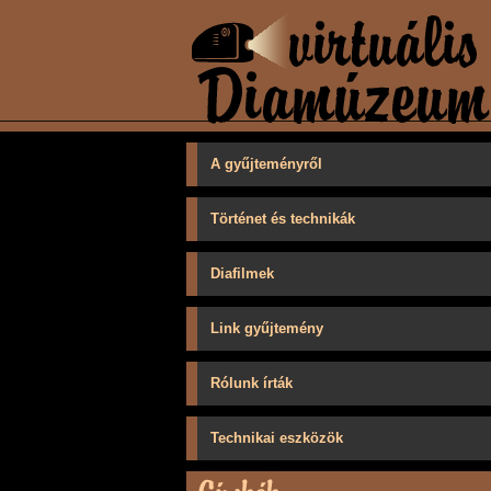
A gyűjteményről
Történet és technikák
Diafilmek
Link gyűjtemény
Rólunk írták
Technikai eszközök