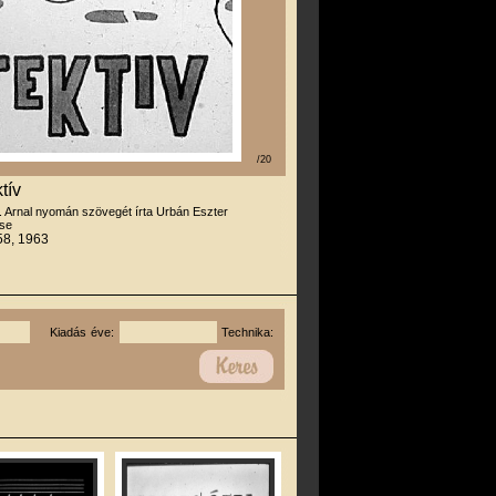
/20
tív
. Arnal nyomán szövegét írta Urbán Eszter
se
58, 1963
Kiadás éve:
Technika: