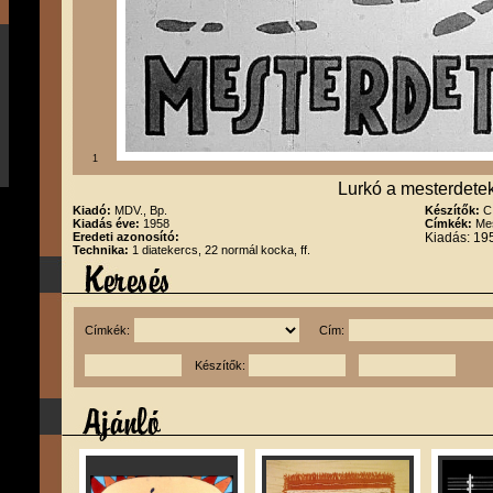
1
Lurkó a mesterdetek
Kiadó:
MDV., Bp.
Készítők:
C
Kiadás éve:
1958
Címkék:
Me
Eredeti azonosító:
Kiadás: 19
Technika:
1 diatekercs, 22 normál kocka, ff.
Címkék:
Cím:
Készítők: