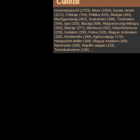
,
,
Ismeretterjesztő (2723)
Mese (1554)
Iskolai, oktató
,
,
,
,
(1171)
Földrajz (754)
Politika (610)
Biológia (453)
,
,
Mezőgazdaság (453)
Szakoktató (398)
Történelem
,
,
,
(344)
Ipar (325)
Ifjúsági (308)
Magyarország földrajza
,
,
,
(303)
Életrajz (277)
Művészet (252)
Képzőművészet
,
,
,
(229)
Irodalom (200)
Fizika (193)
Magyar történelem
,
,
,
(192)
Közlekedés (189)
Egészségügy (176)
,
,
Hangosított diafilm (169)
Magyar irodalom (169)
,
,
Növénytan (168)
Rajzfilm alapján (133)
,
Technikatörténet (130)
...