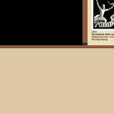
1952
Termeljünk több toj
Állattenyésztés, Isme
Mezőgazdaság