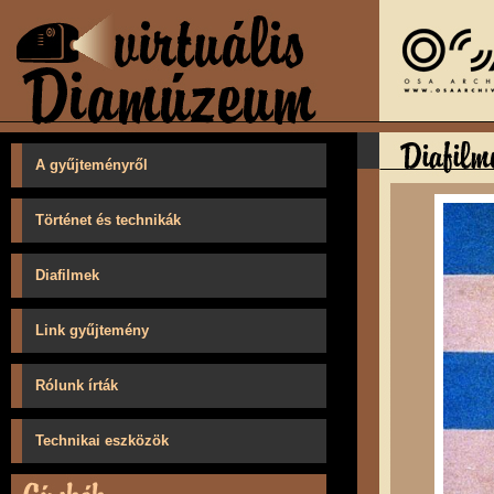
A gyűjteményről
Történet és technikák
Diafilmek
Link gyűjtemény
Rólunk írták
Technikai eszközök