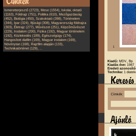
,
,
Ismeretterjesztő (2723)
Mese (1554)
Iskolai, oktató
,
,
,
(1163)
Földrajz (751)
Politika (610)
Mezőgazdaság
,
,
,
(452)
Biológia (450)
Szakoktató (398)
Történelem
,
,
,
(344)
Ipar (324)
Ifjúsági (308)
Magyarország földrajza
,
,
,
(303)
Életrajz (277)
Művészet (251)
Képzőművészet
,
,
,
(229)
Irodalom (200)
Fizika (192)
Magyar történelem
,
,
,
(192)
Közlekedés (189)
Egészségügy (174)
,
,
Hangosított diafilm (169)
Magyar irodalom (169)
,
,
Növénytan (168)
Rajzfilm alapján (133)
1
,
Technikatörténet (129)
...
Kiadó:
MDV., Bp.
Kiadás éve:
1987
Eredeti azonosít
Technika:
1 diatek
Címkék: