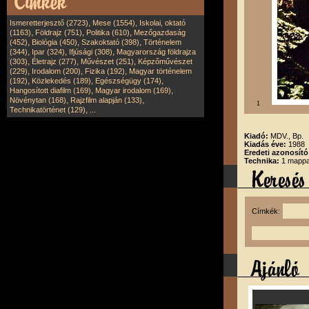
,
,
Ismeretterjesztő (2723)
Mese (1554)
Iskolai, oktató
,
,
,
(1163)
Földrajz (751)
Politika (610)
Mezőgazdaság
,
,
,
(452)
Biológia (450)
Szakoktató (398)
Történelem
,
,
,
(344)
Ipar (324)
Ifjúsági (308)
Magyarország földrajza
,
,
,
(303)
Életrajz (277)
Művészet (251)
Képzőművészet
,
,
,
(229)
Irodalom (200)
Fizika (192)
Magyar történelem
,
,
,
(192)
Közlekedés (189)
Egészségügy (174)
,
,
Hangosított diafilm (169)
Magyar irodalom (169)
,
,
Növénytan (168)
Rajzfilm alapján (133)
1
,
Technikatörténet (129)
...
Kiadó:
MDV., Bp.
Kiadás éve:
1988
Eredeti azonosító
Technika:
1 mappa,
Címkék: