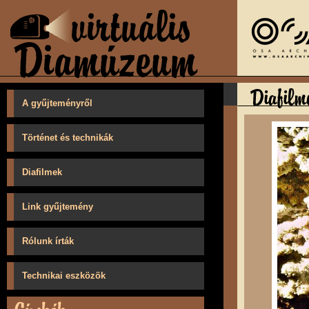
A gyűjteményről
Történet és technikák
Diafilmek
Link gyűjtemény
Rólunk írták
Technikai eszközök