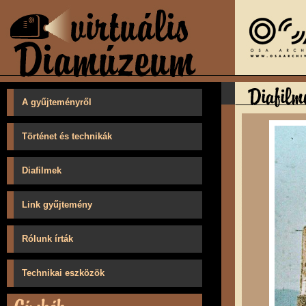
A gyűjteményről
Történet és technikák
Diafilmek
Link gyűjtemény
Rólunk írták
Technikai eszközök