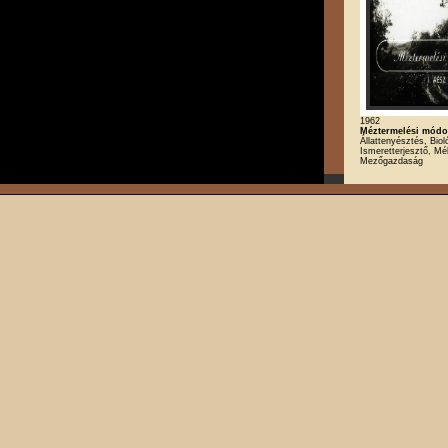
1962
Méztermelési módok
Állattenyésztés, Biol
Ismeretterjesztő, Mé
Mezőgazdaság