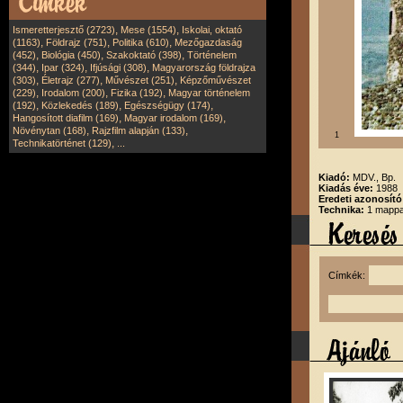
,
,
Ismeretterjesztő (2723)
Mese (1554)
Iskolai, oktató
,
,
,
(1163)
Földrajz (751)
Politika (610)
Mezőgazdaság
,
,
,
(452)
Biológia (450)
Szakoktató (398)
Történelem
,
,
,
(344)
Ipar (324)
Ifjúsági (308)
Magyarország földrajza
,
,
,
(303)
Életrajz (277)
Művészet (251)
Képzőművészet
,
,
,
(229)
Irodalom (200)
Fizika (192)
Magyar történelem
,
,
,
(192)
Közlekedés (189)
Egészségügy (174)
,
,
Hangosított diafilm (169)
Magyar irodalom (169)
,
,
Növénytan (168)
Rajzfilm alapján (133)
1
,
Technikatörténet (129)
...
Kiadó:
MDV., Bp.
Kiadás éve:
1988
Eredeti azonosító
Technika:
1 mappa
Címkék: