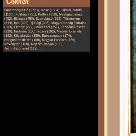
,
,
Ismeretterjesztő (2723)
Mese (1554)
Iskolai, oktató
,
,
,
(1163)
Földrajz (751)
Politika (610)
Mezőgazdaság
,
,
,
(452)
Biológia (450)
Szakoktató (398)
Történelem
,
,
,
(344)
Ipar (324)
Ifjúsági (308)
Magyarország földrajza
,
,
,
(303)
Életrajz (277)
Művészet (251)
Képzőművészet
,
,
,
(229)
Irodalom (200)
Fizika (192)
Magyar történelem
,
,
,
(192)
Közlekedés (189)
Egészségügy (174)
,
,
Hangosított diafilm (169)
Magyar irodalom (169)
,
,
Növénytan (168)
Rajzfilm alapján (133)
,
Technikatörténet (129)
...