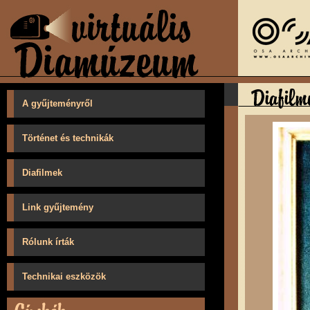
A gyűjteményről
Történet és technikák
Diafilmek
Link gyűjtemény
Rólunk írták
Technikai eszközök