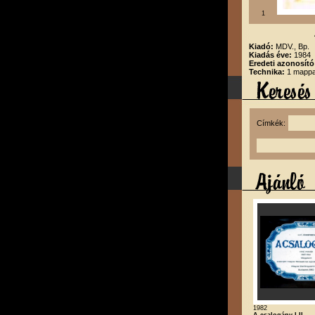
1
Kiadó:
MDV., Bp.
Kiadás éve:
1984
Eredeti azonosító
Technika:
1 mappa,
Címkék:
1982
A csalogány I-II.