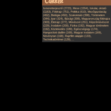
,
,
Ismeretterjesztő (2723)
Mese (1554)
Iskolai, oktató
,
,
,
(1163)
Földrajz (751)
Politika (610)
Mezőgazdaság
,
,
,
(452)
Biológia (450)
Szakoktató (398)
Történelem
,
,
,
(344)
Ipar (324)
Ifjúsági (308)
Magyarország földrajza
,
,
,
(303)
Életrajz (277)
Művészet (251)
Képzőművészet
,
,
,
(229)
Irodalom (200)
Fizika (192)
Magyar történelem
,
,
,
(192)
Közlekedés (189)
Egészségügy (174)
,
,
Hangosított diafilm (169)
Magyar irodalom (169)
,
,
Növénytan (168)
Rajzfilm alapján (133)
,
Technikatörténet (129)
...