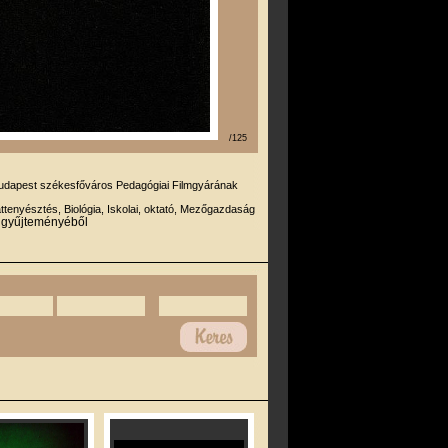
/125
udapest székesfőváros Pedagógiai Filmgyárának
attenyésztés, Biológia, Iskolai, oktató, Mezőgazdaság
r gyűjteményéből