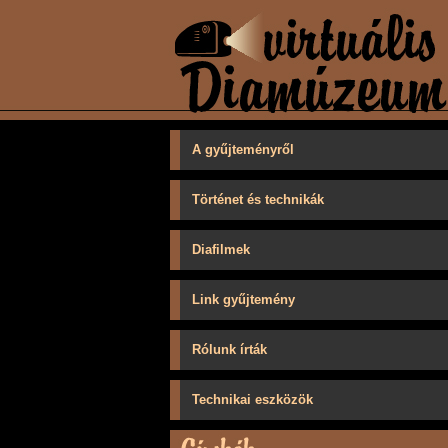
A gyűjteményről
Történet és technikák
Diafilmek
Link gyűjtemény
Rólunk írták
Technikai eszközök