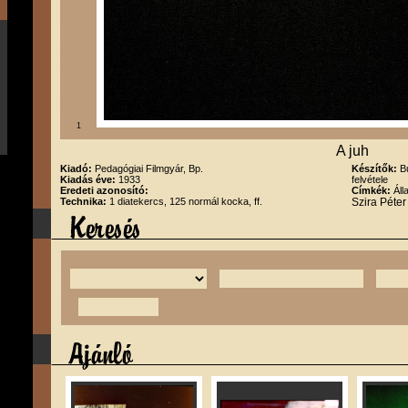
1
A juh
Kiadó:
Pedagógiai Filmgyár, Bp.
Készítők:
B
Kiadás éve:
1933
felvétele
Eredeti azonosító:
Címkék:
Áll
Technika:
1 diatekercs, 125 normál kocka, ff.
Szira Péte