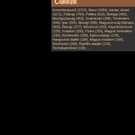
,
,
Ismeretterjesztő (2723)
Mese (1554)
Iskolai, oktató
,
,
,
,
(1171)
Földrajz (754)
Politika (610)
Biológia (453)
,
,
Mezőgazdaság (453)
Szakoktató (398)
Történelem
,
,
,
(344)
Ipar (325)
Ifjúsági (308)
Magyarország földrajza
,
,
,
(303)
Életrajz (277)
Művészet (252)
Képzőművészet
,
,
,
(229)
Irodalom (200)
Fizika (193)
Magyar történelem
,
,
,
(192)
Közlekedés (189)
Egészségügy (176)
,
,
Hangosított diafilm (169)
Magyar irodalom (169)
,
,
Növénytan (168)
Rajzfilm alapján (133)
,
Technikatörténet (130)
...