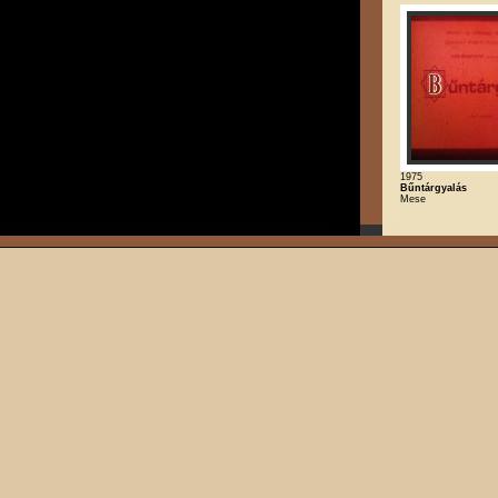
1975
Bűntárgyalás
Mese