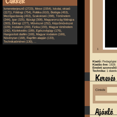
,
,
Ismeretterjesztő (2723)
Mese (1554)
Iskolai, oktató
,
,
,
,
(1171)
Földrajz (754)
Politika (610)
Biológia (453)
,
,
Mezőgazdaság (453)
Szakoktató (398)
Történelem
,
,
,
(344)
Ipar (325)
Ifjúsági (308)
Magyarország földrajza
,
,
,
(303)
Életrajz (277)
Művészet (252)
Képzőművészet
,
,
,
(229)
Irodalom (200)
Fizika (193)
Magyar történelem
,
,
,
(192)
Közlekedés (189)
Egészségügy (176)
,
,
Hangosított diafilm (169)
Magyar irodalom (169)
,
,
Növénytan (168)
Rajzfilm alapján (133)
,
Technikatörténet (130)
...
1
Kiadó:
Pedagógiai 
Kiadás éve:
1926
Eredeti azonosító
Technika:
1 diatek
Címkék: