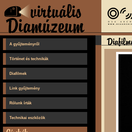
A gyűjteményről
Történet és technikák
Diafilmek
Link gyűjtemény
Rólunk írták
Technikai eszközök