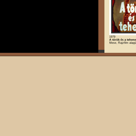
1979
A török és a tehen
Mese, Rajzfilm alapj