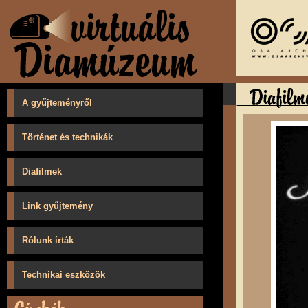
A gyűjteményről
Történet és technikák
Diafilmek
Link gyűjtemény
Rólunk írták
Technikai eszközök