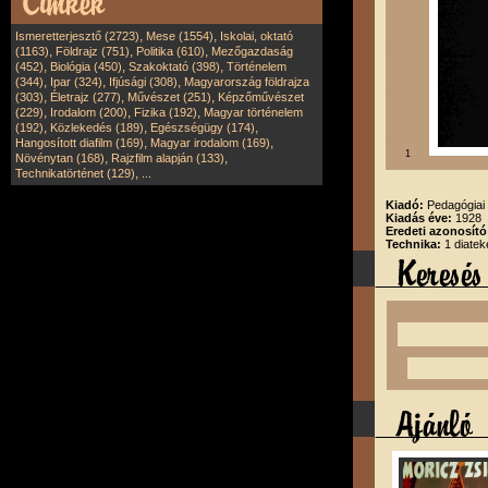
,
,
Ismeretterjesztő (2723)
Mese (1554)
Iskolai, oktató
,
,
,
(1163)
Földrajz (751)
Politika (610)
Mezőgazdaság
,
,
,
(452)
Biológia (450)
Szakoktató (398)
Történelem
,
,
,
(344)
Ipar (324)
Ifjúsági (308)
Magyarország földrajza
,
,
,
(303)
Életrajz (277)
Művészet (251)
Képzőművészet
,
,
,
(229)
Irodalom (200)
Fizika (192)
Magyar történelem
,
,
,
(192)
Közlekedés (189)
Egészségügy (174)
,
,
Hangosított diafilm (169)
Magyar irodalom (169)
1
,
,
Növénytan (168)
Rajzfilm alapján (133)
,
Technikatörténet (129)
...
Kiadó:
Pedagógiai 
Kiadás éve:
1928
Eredeti azonosító
Technika:
1 diatek