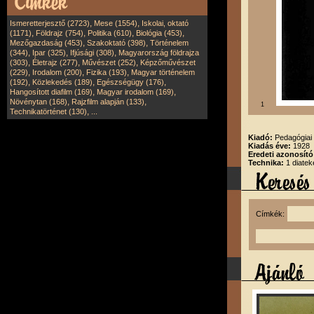
,
,
Ismeretterjesztő (2723)
Mese (1554)
Iskolai, oktató
,
,
,
,
(1171)
Földrajz (754)
Politika (610)
Biológia (453)
,
,
Mezőgazdaság (453)
Szakoktató (398)
Történelem
,
,
,
(344)
Ipar (325)
Ifjúsági (308)
Magyarország földrajza
,
,
,
(303)
Életrajz (277)
Művészet (252)
Képzőművészet
,
,
,
(229)
Irodalom (200)
Fizika (193)
Magyar történelem
,
,
,
(192)
Közlekedés (189)
Egészségügy (176)
,
,
Hangosított diafilm (169)
Magyar irodalom (169)
,
,
Növénytan (168)
Rajzfilm alapján (133)
1
,
Technikatörténet (130)
...
Kiadó:
Pedagógiai 
Kiadás éve:
1928
Eredeti azonosító
Technika:
1 diatek
Címkék: