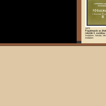
1973
Fogalmazás az álta
iskolák 3. osztálya 
Irodalom, Iskolai, ok
irodalom