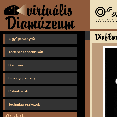
A gyűjteményről
Történet és technikák
Diafilmek
Link gyűjtemény
Rólunk írták
Technikai eszközök