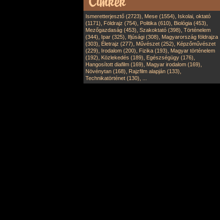
,
,
Ismeretterjesztő (2723)
Mese (1554)
Iskolai, oktató
,
,
,
,
(1171)
Földrajz (754)
Politika (610)
Biológia (453)
,
,
Mezőgazdaság (453)
Szakoktató (398)
Történelem
,
,
,
(344)
Ipar (325)
Ifjúsági (308)
Magyarország földrajza
,
,
,
(303)
Életrajz (277)
Művészet (252)
Képzőművészet
,
,
,
(229)
Irodalom (200)
Fizika (193)
Magyar történelem
,
,
,
(192)
Közlekedés (189)
Egészségügy (176)
,
,
Hangosított diafilm (169)
Magyar irodalom (169)
,
,
Növénytan (168)
Rajzfilm alapján (133)
,
Technikatörténet (130)
...