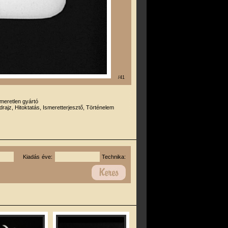
/41
smeretlen gyártó
drajz, Hitoktatás, Ismeretterjesztő, Történelem
Kiadás éve:
Technika: