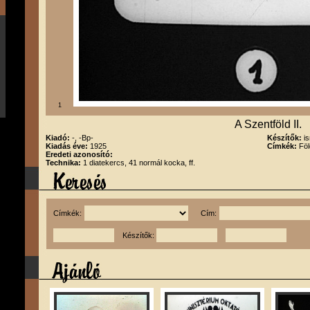
1
A Szentföld II.
Kiadó:
-, -Bp-
Készítők:
i
Kiadás éve:
1925
Címkék:
Föl
Eredeti azonosító:
Technika:
1 diatekercs, 41 normál kocka, ff.
Címkék:
Cím:
Készítők: