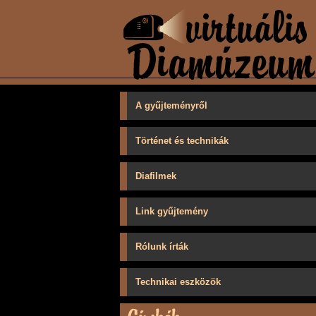
A gyűjteményről
Történet és technikák
Diafilmek
Link gyűjtemény
Rólunk írták
Technikai eszközök