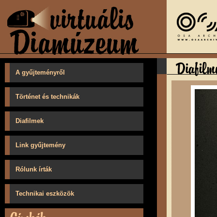
A gyűjteményről
Történet és technikák
Diafilmek
Link gyűjtemény
Rólunk írták
Technikai eszközök