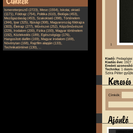
,
,
Ismeretterjesztő (2723)
Mese (1554)
Iskolai, oktató
,
,
,
,
(1171)
Földrajz (754)
Politika (610)
Biológia (453)
,
,
Mezőgazdaság (453)
Szakoktató (398)
Történelem
,
,
,
(344)
Ipar (325)
Ifjúsági (308)
Magyarország földrajza
,
,
,
(303)
Életrajz (277)
Művészet (252)
Képzőművészet
,
,
,
(229)
Irodalom (200)
Fizika (193)
Magyar történelem
,
,
,
(192)
Közlekedés (189)
Egészségügy (176)
,
,
Hangosított diafilm (169)
Magyar irodalom (169)
,
,
Növénytan (168)
Rajzfilm alapján (133)
1
,
Technikatörténet (130)
...
Kiadó:
Pedagógiai 
Kiadás éve:
1927
Eredeti azonosító
Technika:
1 diatek
Szira Péter gyűj
Címkék: