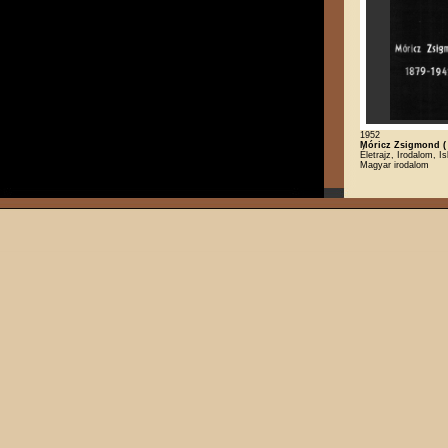
1952
Móricz Zsigmond ( 
Életrajz, Irodalom, Is
Magyar irodalom