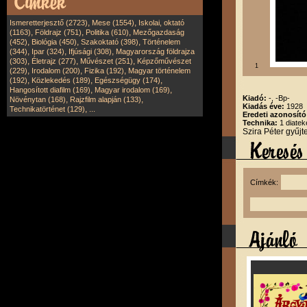
,
,
Ismeretterjesztő (2723)
Mese (1554)
Iskolai, oktató
,
,
,
(1163)
Földrajz (751)
Politika (610)
Mezőgazdaság
,
,
,
(452)
Biológia (450)
Szakoktató (398)
Történelem
,
,
,
(344)
Ipar (324)
Ifjúsági (308)
Magyarország földrajza
,
,
,
(303)
Életrajz (277)
Művészet (251)
Képzőművészet
1
,
,
,
(229)
Irodalom (200)
Fizika (192)
Magyar történelem
,
,
,
(192)
Közlekedés (189)
Egészségügy (174)
,
,
Hangosított diafilm (169)
Magyar irodalom (169)
Kiadó:
-, -Bp-
,
,
Növénytan (168)
Rajzfilm alapján (133)
Kiadás éve:
1928
,
Technikatörténet (129)
...
Eredeti azonosító
Technika:
1 diatek
Szira Péter gyűj
Címkék: