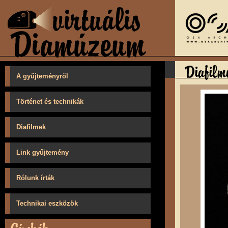
A gyűjteményről
Történet és technikák
Diafilmek
Link gyűjtemény
Rólunk írták
Technikai eszközök