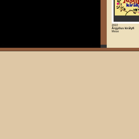
2022
Árgyilus királyfi
Mese