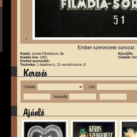
1
Ember szervezete sorozat :
Kiadó:
Iskolai Filmintézet, Bp.
Készítők:
Kiadás éve:
1952
Címkék:
Bio
Eredeti azonosító:
Technika:
1 diatekercs, 21 normál kocka, ff.
Címkék:
Cím:
Készítők: