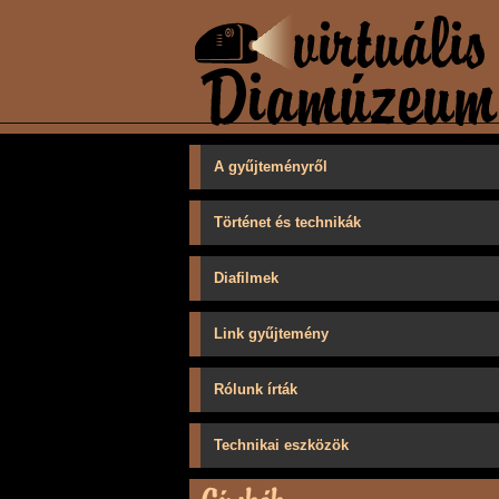
A gyűjteményről
Történet és technikák
Diafilmek
Link gyűjtemény
Rólunk írták
Technikai eszközök