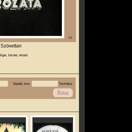
/21
 Szövettan
lógia, Iskolai, oktató
Kiadás éve:
Technika: