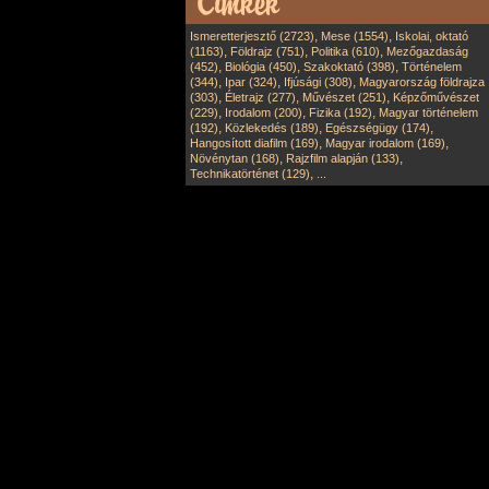
,
,
Ismeretterjesztő (2723)
Mese (1554)
Iskolai, oktató
,
,
,
(1163)
Földrajz (751)
Politika (610)
Mezőgazdaság
,
,
,
(452)
Biológia (450)
Szakoktató (398)
Történelem
,
,
,
(344)
Ipar (324)
Ifjúsági (308)
Magyarország földrajza
,
,
,
(303)
Életrajz (277)
Művészet (251)
Képzőművészet
,
,
,
(229)
Irodalom (200)
Fizika (192)
Magyar történelem
,
,
,
(192)
Közlekedés (189)
Egészségügy (174)
,
,
Hangosított diafilm (169)
Magyar irodalom (169)
,
,
Növénytan (168)
Rajzfilm alapján (133)
,
Technikatörténet (129)
...