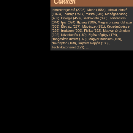
,
,
Ismeretterjesztő (2723)
Mese (1554)
Iskolai, oktató
,
,
,
(1163)
Földrajz (751)
Politika (610)
Mezőgazdaság
,
,
,
(452)
Biológia (450)
Szakoktató (398)
Történelem
,
,
,
(344)
Ipar (324)
Ifjúsági (308)
Magyarország földrajza
,
,
,
(303)
Életrajz (277)
Művészet (251)
Képzőművészet
,
,
,
(229)
Irodalom (200)
Fizika (192)
Magyar történelem
,
,
,
(192)
Közlekedés (189)
Egészségügy (174)
,
,
Hangosított diafilm (169)
Magyar irodalom (169)
,
,
Növénytan (168)
Rajzfilm alapján (133)
,
Technikatörténet (129)
...