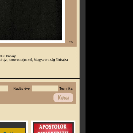
/65
alu Urániája
drajz, Ismeretterjesztő, Magyarország földrajza
Kiadás éve:
Technika: