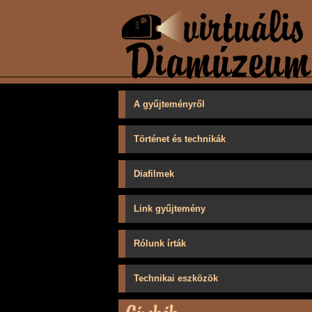
A gyűjteményről
Történet és technikák
Diafilmek
Link gyűjtemény
Rólunk írták
Technikai eszközök