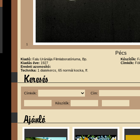
1
Pécs
Kiadó:
Falu Urániája Filmlaboratóriuma, Bp.
Készítők:
F
Kiadás éve:
1927
Címkék:
Föl
Eredeti azonosító:
Technika:
1 diatekercs, 65 normál kocka, ff.
Címkék:
Cím:
Készítők: