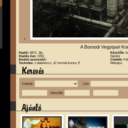
1
A Borsodi Vegyipari Ko
Kiadó:
MDV., Bp.
Készítők:
ö
Kiadás éve:
1955
Sándor
Eredeti azonosító:
Címkék:
Föl
Technika:
1 diatekercs, 42 normál kocka, ff.
földrajza
Címkék:
Cím:
Készítők: