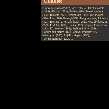
,
,
Ismeretterjesztő (2723)
Mese (1554)
Iskolai, oktató
,
,
,
(1163)
Földrajz (751)
Politika (610)
Mezőgazdaság
,
,
,
(452)
Biológia (450)
Szakoktató (398)
Történelem
,
,
,
(344)
Ipar (324)
Ifjúsági (308)
Magyarország földrajza
,
,
,
(303)
Életrajz (277)
Művészet (251)
Képzőművészet
,
,
,
(229)
Irodalom (200)
Fizika (192)
Magyar történelem
,
,
,
(192)
Közlekedés (189)
Egészségügy (174)
,
,
Hangosított diafilm (169)
Magyar irodalom (169)
,
,
Növénytan (168)
Rajzfilm alapján (133)
,
Technikatörténet (129)
...