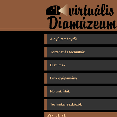
A gyűjteményről
Történet és technikák
Diafilmek
Link gyűjtemény
Rólunk írták
Technikai eszközök