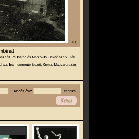
/42
mbinát
sszeáll. Pál István és Markovits Elekné szerk. Ják
drajz, Ipar, Ismeretterjesztő, Kémia, Magyarország
Kiadás éve:
Technika: