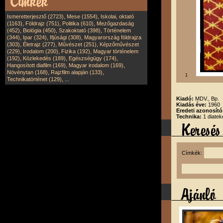
,
,
Ismeretterjesztő (2723)
Mese (1554)
Iskolai, oktató
,
,
,
(1163)
Földrajz (751)
Politika (610)
Mezőgazdaság
,
,
,
(452)
Biológia (450)
Szakoktató (398)
Történelem
,
,
,
(344)
Ipar (324)
Ifjúsági (308)
Magyarország földrajza
,
,
,
(303)
Életrajz (277)
Művészet (251)
Képzőművészet
,
,
,
(229)
Irodalom (200)
Fizika (192)
Magyar történelem
,
,
,
(192)
Közlekedés (189)
Egészségügy (174)
,
,
Hangosított diafilm (169)
Magyar irodalom (169)
,
,
Növénytan (168)
Rajzfilm alapján (133)
1
,
Technikatörténet (129)
...
Kiadó:
MDV., Bp.
Kiadás éve:
1960
Eredeti azonosít
Technika:
1 diatek
Címkék: