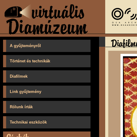
A gyűjteményről
Történet és technikák
Diafilmek
Link gyűjtemény
Rólunk írták
Technikai eszközök