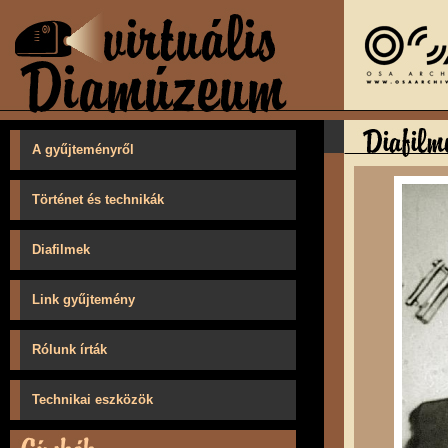
A gyűjteményről
Történet és technikák
Diafilmek
Link gyűjtemény
Rólunk írták
Technikai eszközök