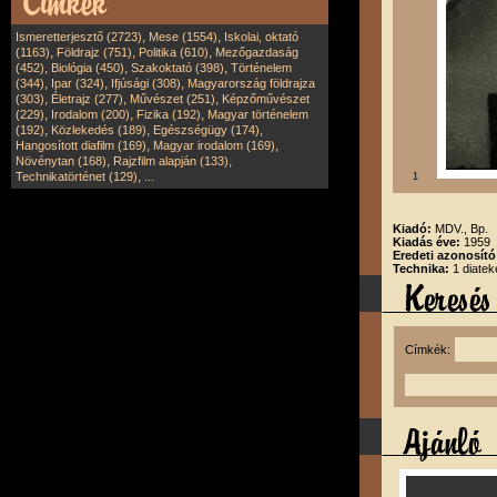
,
,
Ismeretterjesztő (2723)
Mese (1554)
Iskolai, oktató
,
,
,
(1163)
Földrajz (751)
Politika (610)
Mezőgazdaság
,
,
,
(452)
Biológia (450)
Szakoktató (398)
Történelem
,
,
,
(344)
Ipar (324)
Ifjúsági (308)
Magyarország földrajza
,
,
,
(303)
Életrajz (277)
Művészet (251)
Képzőművészet
,
,
,
(229)
Irodalom (200)
Fizika (192)
Magyar történelem
,
,
,
(192)
Közlekedés (189)
Egészségügy (174)
,
,
Hangosított diafilm (169)
Magyar irodalom (169)
,
,
Növénytan (168)
Rajzfilm alapján (133)
,
Technikatörténet (129)
...
1
Kiadó:
MDV., Bp.
Kiadás éve:
1959
Eredeti azonosít
Technika:
1 diatek
Címkék: