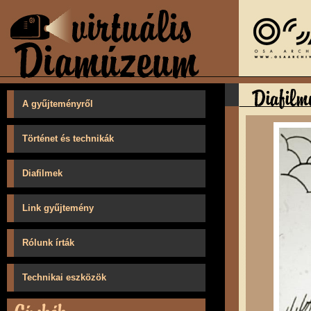
A gyűjteményről
Történet és technikák
Diafilmek
Link gyűjtemény
Rólunk írták
Technikai eszközök