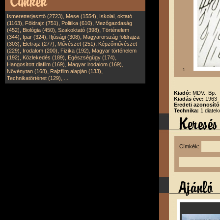
,
,
Ismeretterjesztő (2723)
Mese (1554)
Iskolai, oktató
,
,
,
(1163)
Földrajz (751)
Politika (610)
Mezőgazdaság
,
,
,
(452)
Biológia (450)
Szakoktató (398)
Történelem
,
,
,
(344)
Ipar (324)
Ifjúsági (308)
Magyarország földrajza
,
,
,
(303)
Életrajz (277)
Művészet (251)
Képzőművészet
,
,
,
(229)
Irodalom (200)
Fizika (192)
Magyar történelem
,
,
,
(192)
Közlekedés (189)
Egészségügy (174)
,
,
Hangosított diafilm (169)
Magyar irodalom (169)
1
,
,
Növénytan (168)
Rajzfilm alapján (133)
,
Technikatörténet (129)
...
Kiadó:
MDV., Bp.
Kiadás éve:
1963
Eredeti azonosít
Technika:
1 diatek
Címkék: