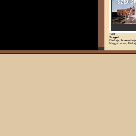
1981
Szeged
Földrajz, Ismeretterj
Magyarország földra