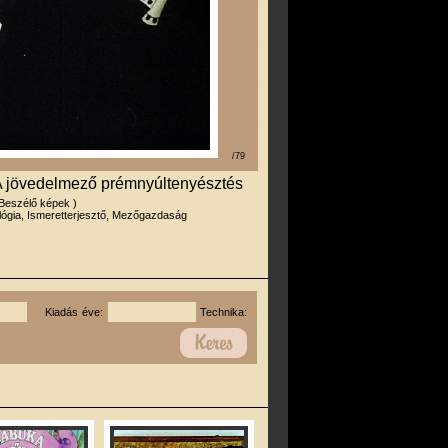
/79
 A jövedelmező prémnyúltenyésztés
 Beszélő képek )
lógia, Ismeretterjesztő, Mezőgazdaság
Kiadás éve:
Technika: