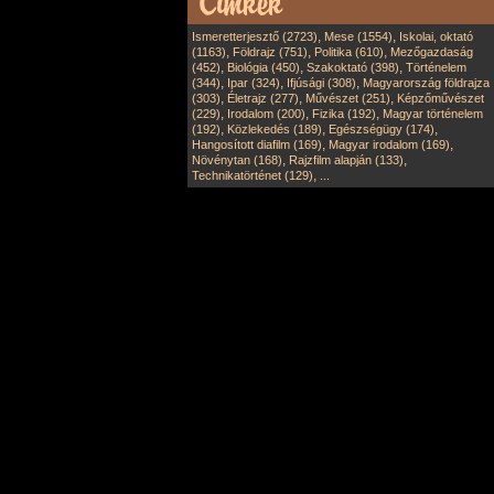
,
,
Ismeretterjesztő (2723)
Mese (1554)
Iskolai, oktató
,
,
,
(1163)
Földrajz (751)
Politika (610)
Mezőgazdaság
,
,
,
(452)
Biológia (450)
Szakoktató (398)
Történelem
,
,
,
(344)
Ipar (324)
Ifjúsági (308)
Magyarország földrajza
,
,
,
(303)
Életrajz (277)
Művészet (251)
Képzőművészet
,
,
,
(229)
Irodalom (200)
Fizika (192)
Magyar történelem
,
,
,
(192)
Közlekedés (189)
Egészségügy (174)
,
,
Hangosított diafilm (169)
Magyar irodalom (169)
,
,
Növénytan (168)
Rajzfilm alapján (133)
,
Technikatörténet (129)
...