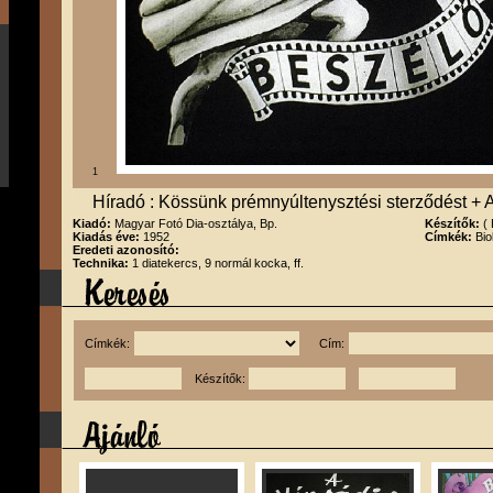
1
Híradó : Kössünk prémnyúltenysztési sterződést +
Kiadó:
Magyar Fotó Dia-osztálya, Bp.
Készítők:
(
Kiadás éve:
1952
Címkék:
Bio
Eredeti azonosító:
Technika:
1 diatekercs, 9 normál kocka, ff.
Címkék:
Cím:
Készítők: