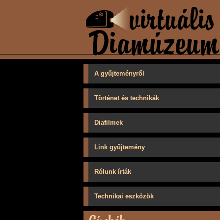
A gyűjteményről
Történet és technikák
Diafilmek
Link gyűjtemény
Rólunk írták
Technikai eszközök