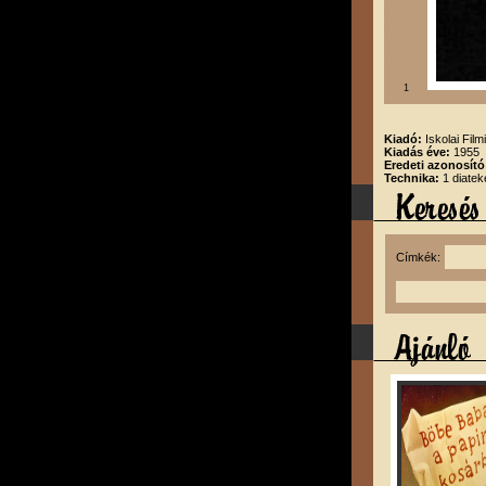
1
Kiadó:
Iskolai Film
Kiadás éve:
1955
Eredeti azonosító
Technika:
1 diatek
Címkék: