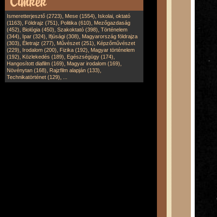
,
,
Ismeretterjesztő (2723)
Mese (1554)
Iskolai, oktató
,
,
,
(1163)
Földrajz (751)
Politika (610)
Mezőgazdaság
,
,
,
(452)
Biológia (450)
Szakoktató (398)
Történelem
,
,
,
(344)
Ipar (324)
Ifjúsági (308)
Magyarország földrajza
,
,
,
(303)
Életrajz (277)
Művészet (251)
Képzőművészet
,
,
,
(229)
Irodalom (200)
Fizika (192)
Magyar történelem
,
,
,
(192)
Közlekedés (189)
Egészségügy (174)
,
,
Hangosított diafilm (169)
Magyar irodalom (169)
,
,
Növénytan (168)
Rajzfilm alapján (133)
,
Technikatörténet (129)
...