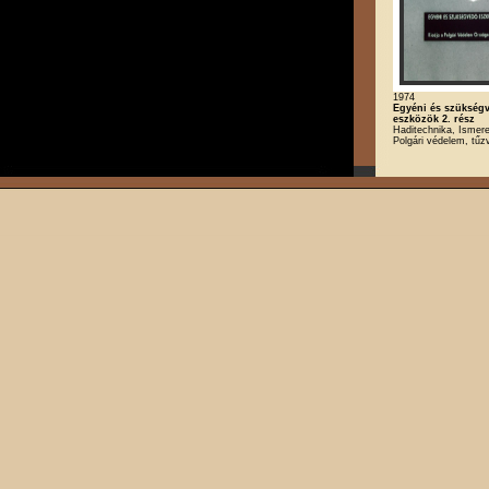
1974
Egyéni és szükség
eszközök 2. rész
Haditechnika, Ismere
Polgári védelem, tű