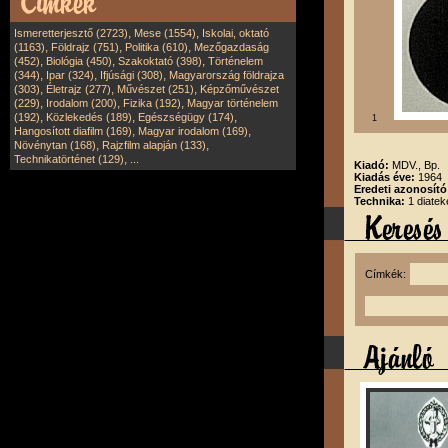
,
,
Ismeretterjesztő (2723)
Mese (1554)
Iskolai, oktató
,
,
,
(1163)
Földrajz (751)
Politika (610)
Mezőgazdaság
,
,
,
(452)
Biológia (450)
Szakoktató (398)
Történelem
,
,
,
(344)
Ipar (324)
Ifjúsági (308)
Magyarország földrajza
,
,
,
(303)
Életrajz (277)
Művészet (251)
Képzőművészet
,
,
,
(229)
Irodalom (200)
Fizika (192)
Magyar történelem
,
,
,
(192)
Közlekedés (189)
Egészségügy (174)
1
,
,
Hangosított diafilm (169)
Magyar irodalom (169)
,
,
Növénytan (168)
Rajzfilm alapján (133)
,
Technikatörténet (129)
...
Kiadó:
MDV., Bp.
Kiadás éve:
1964
Eredeti azonosít
Technika:
1 diatek
Címkék: