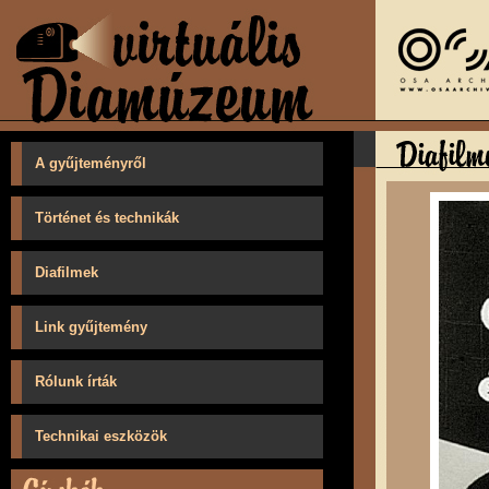
A gyűjteményről
Történet és technikák
Diafilmek
Link gyűjtemény
Rólunk írták
Technikai eszközök