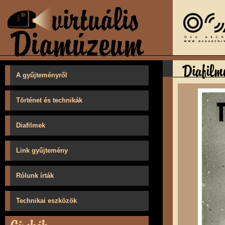
A gyűjteményről
Történet és technikák
Diafilmek
Link gyűjtemény
Rólunk írták
Technikai eszközök