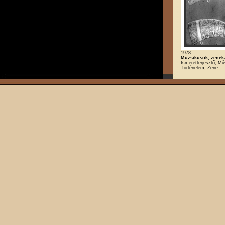
1978
Muzsikusok, zenek
Ismeretterjesztő, Mű
Történelem, Zene