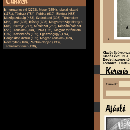
,
,
Ismeretterjesztő (2723)
Mese (1554)
Iskolai, oktató
,
,
,
,
(1171)
Földrajz (754)
Politika (610)
Biológia (453)
,
,
Mezőgazdaság (453)
Szakoktató (398)
Történelem
,
,
,
(344)
Ipar (325)
Ifjúsági (308)
Magyarország földrajza
,
,
,
(303)
Életrajz (277)
Művészet (252)
Képzőművészet
,
,
,
(229)
Irodalom (200)
Fizika (193)
Magyar történelem
,
,
,
(192)
Közlekedés (189)
Egészségügy (176)
,
,
Hangosított diafilm (169)
Magyar irodalom (169)
1
,
,
Növénytan (168)
Rajzfilm alapján (133)
,
Technikatörténet (130)
...
Kiadó:
Szövetkeze
Kiadás éve:
1951
Eredeti azonosító
Technika:
1 diatek
Címkék: