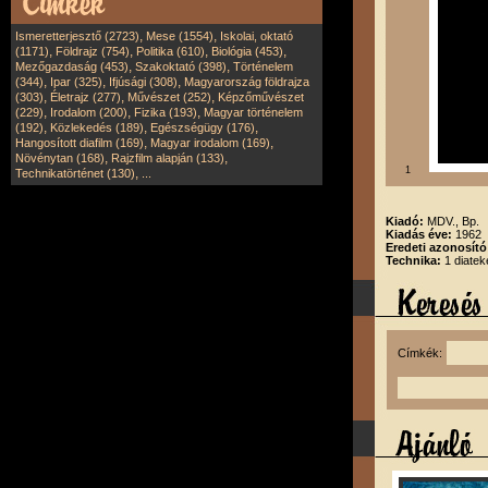
,
,
Ismeretterjesztő (2723)
Mese (1554)
Iskolai, oktató
,
,
,
,
(1171)
Földrajz (754)
Politika (610)
Biológia (453)
,
,
Mezőgazdaság (453)
Szakoktató (398)
Történelem
,
,
,
(344)
Ipar (325)
Ifjúsági (308)
Magyarország földrajza
,
,
,
(303)
Életrajz (277)
Művészet (252)
Képzőművészet
,
,
,
(229)
Irodalom (200)
Fizika (193)
Magyar történelem
,
,
,
(192)
Közlekedés (189)
Egészségügy (176)
,
,
Hangosított diafilm (169)
Magyar irodalom (169)
,
,
Növénytan (168)
Rajzfilm alapján (133)
1
,
Technikatörténet (130)
...
Kiadó:
MDV., Bp.
Kiadás éve:
1962
Eredeti azonosít
Technika:
1 diatek
Címkék: