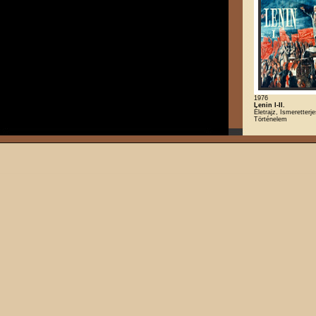
1976
Lenin I-II.
Életrajz, Ismeretterje
Történelem