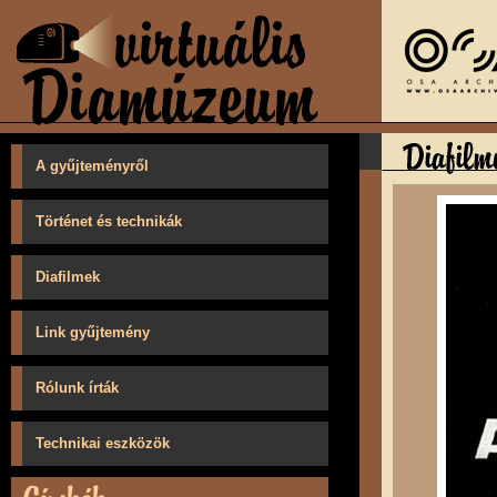
A gyűjteményről
Történet és technikák
Diafilmek
Link gyűjtemény
Rólunk írták
Technikai eszközök