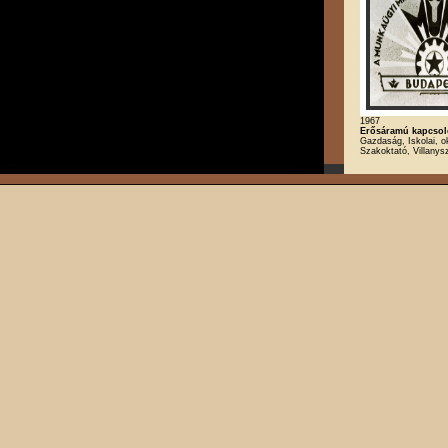
1967
Erősáramú kapcsol
Gazdaság, Iskolai, o
Szakoktató, Villanys