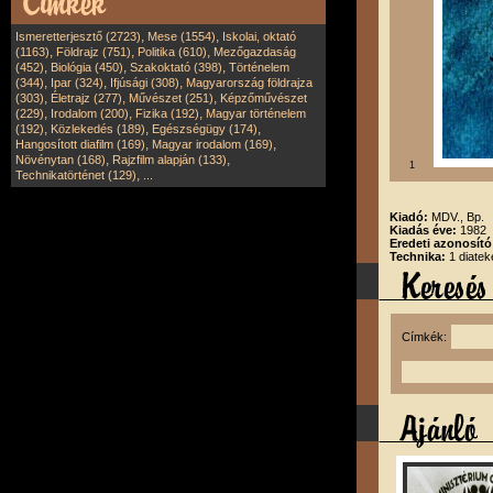
,
,
Ismeretterjesztő (2723)
Mese (1554)
Iskolai, oktató
,
,
,
(1163)
Földrajz (751)
Politika (610)
Mezőgazdaság
,
,
,
(452)
Biológia (450)
Szakoktató (398)
Történelem
,
,
,
(344)
Ipar (324)
Ifjúsági (308)
Magyarország földrajza
,
,
,
(303)
Életrajz (277)
Művészet (251)
Képzőművészet
,
,
,
(229)
Irodalom (200)
Fizika (192)
Magyar történelem
,
,
,
(192)
Közlekedés (189)
Egészségügy (174)
,
,
Hangosított diafilm (169)
Magyar irodalom (169)
,
,
Növénytan (168)
Rajzfilm alapján (133)
1
,
Technikatörténet (129)
...
Kiadó:
MDV., Bp.
Kiadás éve:
1982
Eredeti azonosít
Technika:
1 diatek
Címkék: