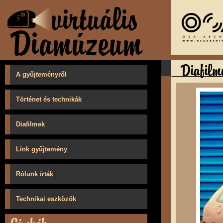
A gyűjteményről
Történet és technikák
Diafilmek
Link gyűjtemény
Rólunk írták
Technikai eszközök