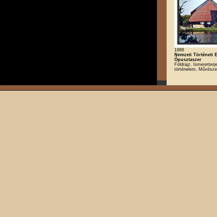
1988
Nemzeti Történeti 
Ópusztaszer
Földrajz, Ismeretter
történelem, Művésze