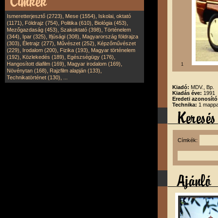
,
,
Ismeretterjesztő (2723)
Mese (1554)
Iskolai, oktató
,
,
,
,
(1171)
Földrajz (754)
Politika (610)
Biológia (453)
,
,
Mezőgazdaság (453)
Szakoktató (398)
Történelem
,
,
,
(344)
Ipar (325)
Ifjúsági (308)
Magyarország földrajza
,
,
,
(303)
Életrajz (277)
Művészet (252)
Képzőművészet
,
,
,
(229)
Irodalom (200)
Fizika (193)
Magyar történelem
,
,
,
(192)
Közlekedés (189)
Egészségügy (176)
,
,
Hangosított diafilm (169)
Magyar irodalom (169)
1
,
,
Növénytan (168)
Rajzfilm alapján (133)
,
Technikatörténet (130)
...
Kiadó:
MDV., Bp.
Kiadás éve:
1991
Eredeti azonosító
Technika:
1 mappa
Címkék: