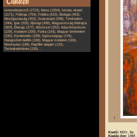
,
,
Ismeretterjesztő (2723)
Mese (1554)
Iskolai, oktató
,
,
,
,
(1171)
Földrajz (754)
Politika (610)
Biológia (453)
,
,
Mezőgazdaság (453)
Szakoktató (398)
Történelem
,
,
,
(344)
Ipar (325)
Ifjúsági (308)
Magyarország földrajza
,
,
,
(303)
Életrajz (277)
Művészet (252)
Képzőművészet
,
,
,
(229)
Irodalom (200)
Fizika (193)
Magyar történelem
,
,
,
(192)
Közlekedés (189)
Egészségügy (176)
,
,
Hangosított diafilm (169)
Magyar irodalom (169)
,
,
Növénytan (168)
Rajzfilm alapján (133)
,
Technikatörténet (130)
...
1
Kiadó:
MDV., Bp.
Kiadás éve:
1988