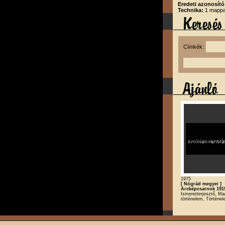
Eredeti azonosító
Technika:
1 mappa,
Címkék:
1975
[ Nógrád megyei ]
Arcképcsarnok 191
Ismeretterjesztő, Ma
történelem, Történe