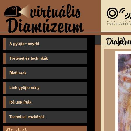
A gyűjteményről
Történet és technikák
Diafilmek
Link gyűjtemény
Rólunk írták
Technikai eszközök