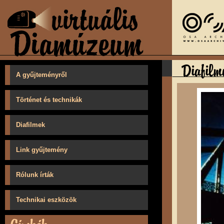
A gyűjteményről
Történet és technikák
Diafilmek
Link gyűjtemény
Rólunk írták
Technikai eszközök