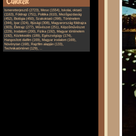
,
,
Ismeretterjesztő (2723)
Mese (1554)
Iskolai, oktató
,
,
,
(1163)
Földrajz (751)
Politika (610)
Mezőgazdaság
,
,
,
(452)
Biológia (450)
Szakoktató (398)
Történelem
,
,
,
(344)
Ipar (324)
Ifjúsági (308)
Magyarország földrajza
,
,
,
(303)
Életrajz (277)
Művészet (251)
Képzőművészet
,
,
,
(229)
Irodalom (200)
Fizika (192)
Magyar történelem
,
,
,
(192)
Közlekedés (189)
Egészségügy (174)
,
,
Hangosított diafilm (169)
Magyar irodalom (169)
,
,
Növénytan (168)
Rajzfilm alapján (133)
,
Technikatörténet (129)
...