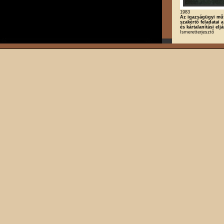
1983
Az igazságügyi mű
szakértő feladatai a 
és kártalanítási elj
Ismeretterjesztő