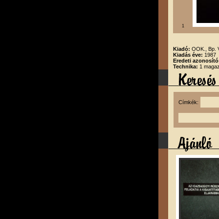
1
Kiadó:
OOK., Bp.
Kiadás éve:
1987
Eredeti azonosító
Technika:
1 magazi
Címkék: