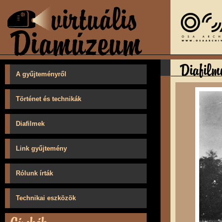
A gyűjteményről
Történet és technikák
Diafilmek
Link gyűjtemény
Rólunk írták
Technikai eszközök