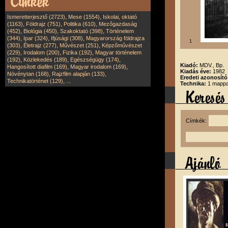
,
,
Ismeretterjesztő (2723)
Mese (1554)
Iskolai, oktató
,
,
,
(1163)
Földrajz (751)
Politika (610)
Mezőgazdaság
,
,
,
(452)
Biológia (450)
Szakoktató (398)
Történelem
,
,
,
(344)
Ipar (324)
Ifjúsági (308)
Magyarország földrajza
1
,
,
,
(303)
Életrajz (277)
Művészet (251)
Képzőművészet
,
,
,
(229)
Irodalom (200)
Fizika (192)
Magyar történelem
,
,
,
(192)
Közlekedés (189)
Egészségügy (174)
Kiadó:
MDV., Bp.
,
,
Hangosított diafilm (169)
Magyar irodalom (169)
Kiadás éve:
1982
,
,
Növénytan (168)
Rajzfilm alapján (133)
Eredeti azonosító
,
Technikatörténet (129)
...
Technika:
1 mappa,
Címkék: