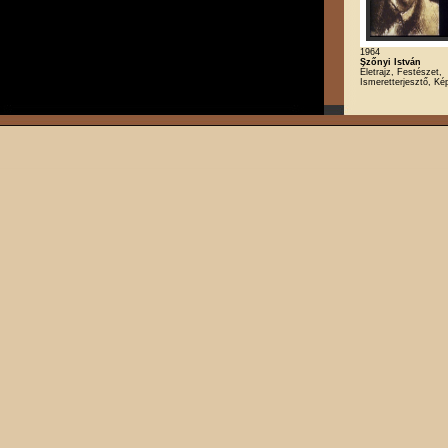
1964
Szőnyi István
Életrajz, Festészet,
Ismeretterjesztő, K