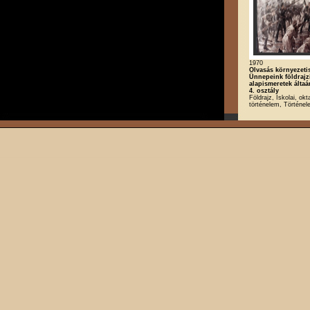
1970
Olvasás környezeti
Ünnepeink földrajz
alapismeretek áltaá
4. osztály
Földrajz, Iskolai, ok
történelem, Történe