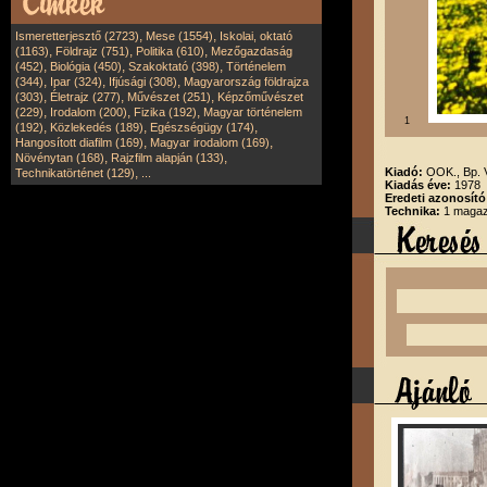
,
,
Ismeretterjesztő (2723)
Mese (1554)
Iskolai, oktató
,
,
,
(1163)
Földrajz (751)
Politika (610)
Mezőgazdaság
,
,
,
(452)
Biológia (450)
Szakoktató (398)
Történelem
,
,
,
(344)
Ipar (324)
Ifjúsági (308)
Magyarország földrajza
,
,
,
(303)
Életrajz (277)
Művészet (251)
Képzőművészet
,
,
,
(229)
Irodalom (200)
Fizika (192)
Magyar történelem
1
,
,
,
(192)
Közlekedés (189)
Egészségügy (174)
,
,
Hangosított diafilm (169)
Magyar irodalom (169)
,
,
Növénytan (168)
Rajzfilm alapján (133)
,
Kiadó:
OOK., Bp.
Technikatörténet (129)
...
Kiadás éve:
1978
Eredeti azonosító
Technika:
1 magazi