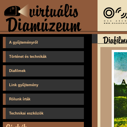
A gyűjteményről
Történet és technikák
Diafilmek
Link gyűjtemény
Rólunk írták
Technikai eszközök