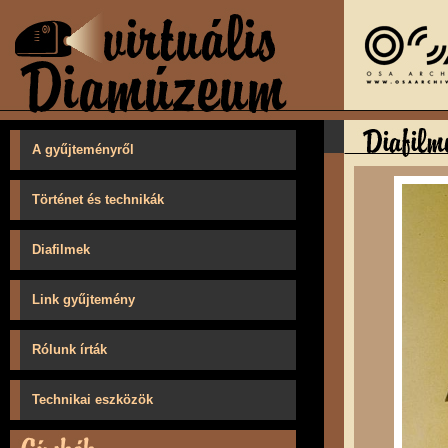
A gyűjteményről
Történet és technikák
Diafilmek
Link gyűjtemény
Rólunk írták
Technikai eszközök