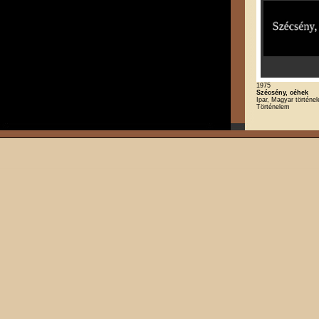
1975
Szécsény, céhek
Ipar, Magyar történe
Történelem