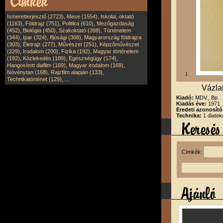
,
,
Ismeretterjesztő (2723)
Mese (1554)
Iskolai, oktató
,
,
,
(1163)
Földrajz (751)
Politika (610)
Mezőgazdaság
,
,
,
(452)
Biológia (450)
Szakoktató (398)
Történelem
,
,
,
(344)
Ipar (324)
Ifjúsági (308)
Magyarország földrajza
,
,
,
(303)
Életrajz (277)
Művészet (251)
Képzőművészet
,
,
,
(229)
Irodalom (200)
Fizika (192)
Magyar történelem
,
,
,
(192)
Közlekedés (189)
Egészségügy (174)
,
,
Hangosított diafilm (169)
Magyar irodalom (169)
,
,
Növénytan (168)
Rajzfilm alapján (133)
1
,
Technikatörténet (129)
...
Vázla
Kiadó:
MDV., Bp.
Kiadás éve:
1971
Eredeti azonosít
Technika:
1 diatek
Címkék: