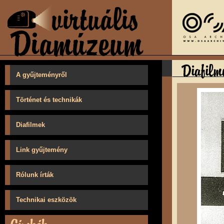
A gyűjteményről
Történet és technikák
Diafilmek
Link gyűjtemény
Rólunk írták
Technikai eszközök