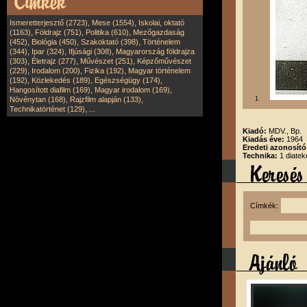
,
,
Ismeretterjesztő (2723)
Mese (1554)
Iskolai, oktató
,
,
,
(1163)
Földrajz (751)
Politika (610)
Mezőgazdaság
,
,
,
(452)
Biológia (450)
Szakoktató (398)
Történelem
,
,
,
(344)
Ipar (324)
Ifjúsági (308)
Magyarország földrajza
,
,
,
(303)
Életrajz (277)
Művészet (251)
Képzőművészet
,
,
,
(229)
Irodalom (200)
Fizika (192)
Magyar történelem
,
,
,
(192)
Közlekedés (189)
Egészségügy (174)
,
,
Hangosított diafilm (169)
Magyar irodalom (169)
,
,
Növénytan (168)
Rajzfilm alapján (133)
1
,
Technikatörténet (129)
...
Kiadó:
MDV., Bp.
Kiadás éve:
1964
Eredeti azonosít
Technika:
1 diatek
Címkék: