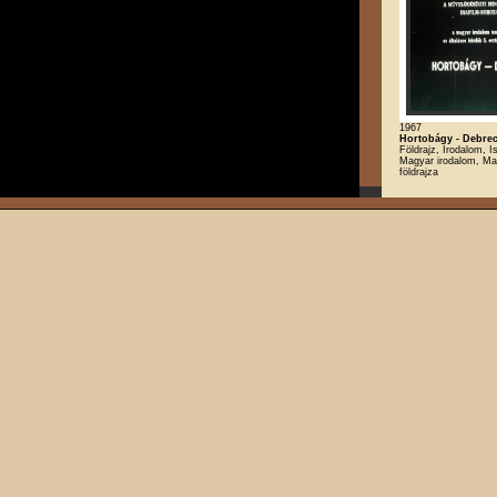
1967
Hortobágy - Debre
Földrajz, Irodalom, Is
Magyar irodalom, Ma
földrajza