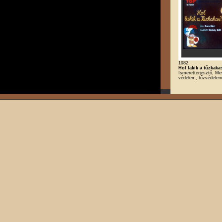
1982
Hol lakik a tűzkaka
Ismeretterjesztő, Me
védelem, tűzvédele