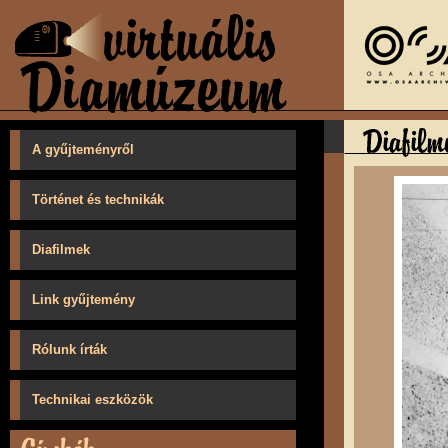
A gyűjteményről
Történet és technikák
Diafilmek
Link gyűjtemény
Rólunk írták
Technikai eszközök