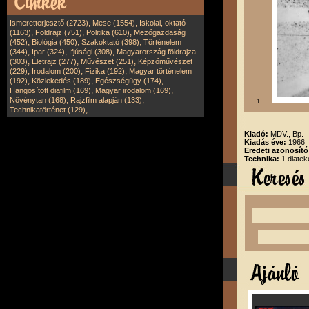
,
,
Ismeretterjesztő (2723)
Mese (1554)
Iskolai, oktató
,
,
,
(1163)
Földrajz (751)
Politika (610)
Mezőgazdaság
,
,
,
(452)
Biológia (450)
Szakoktató (398)
Történelem
,
,
,
(344)
Ipar (324)
Ifjúsági (308)
Magyarország földrajza
,
,
,
(303)
Életrajz (277)
Művészet (251)
Képzőművészet
,
,
,
(229)
Irodalom (200)
Fizika (192)
Magyar történelem
,
,
,
(192)
Közlekedés (189)
Egészségügy (174)
,
,
Hangosított diafilm (169)
Magyar irodalom (169)
,
,
Növénytan (168)
Rajzfilm alapján (133)
1
,
Technikatörténet (129)
...
Kiadó:
MDV., Bp.
Kiadás éve:
1966
Eredeti azonosít
Technika:
1 diatek