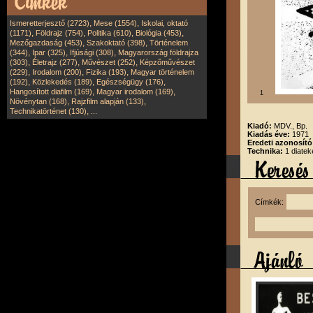
,
,
Ismeretterjesztő (2723)
Mese (1554)
Iskolai, oktató
,
,
,
,
(1171)
Földrajz (754)
Politika (610)
Biológia (453)
,
,
Mezőgazdaság (453)
Szakoktató (398)
Történelem
,
,
,
(344)
Ipar (325)
Ifjúsági (308)
Magyarország földrajza
,
,
,
(303)
Életrajz (277)
Művészet (252)
Képzőművészet
,
,
,
(229)
Irodalom (200)
Fizika (193)
Magyar történelem
,
,
,
(192)
Közlekedés (189)
Egészségügy (176)
,
,
Hangosított diafilm (169)
Magyar irodalom (169)
1
,
,
Növénytan (168)
Rajzfilm alapján (133)
,
Technikatörténet (130)
...
Kiadó:
MDV., Bp.
Kiadás éve:
1971
Eredeti azonosít
Technika:
1 diatek
Címkék: