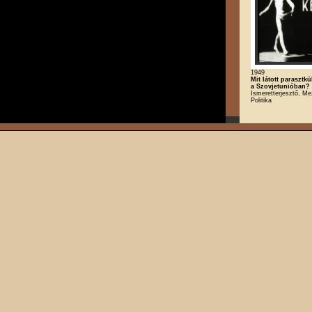
1949
Mit látott parasztk
a Szovjetunióban?
Ismeretterjesztő, M
Politika