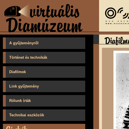
A gyűjteményről
Történet és technikák
Diafilmek
Link gyűjtemény
Rólunk írták
Technikai eszközök