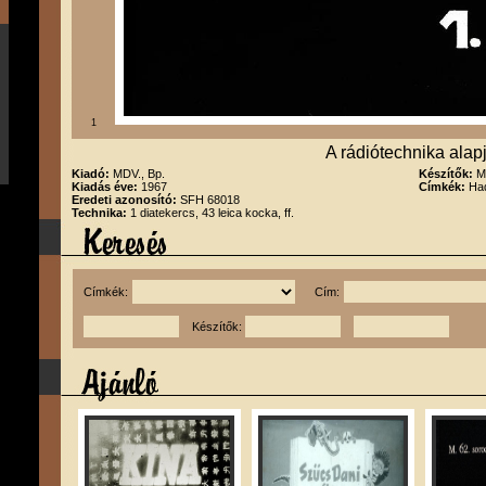
1
A rádiótechnika alapja
Kiadó:
MDV., Bp.
Készítők:
M
Kiadás éve:
1967
Címkék:
Had
Eredeti azonosító:
SFH 68018
Technika:
1 diatekercs, 43 leica kocka, ff.
Címkék:
Cím:
Készítők: