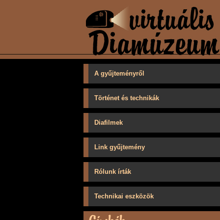
A gyűjteményről
Történet és technikák
Diafilmek
Link gyűjtemény
Rólunk írták
Technikai eszközök