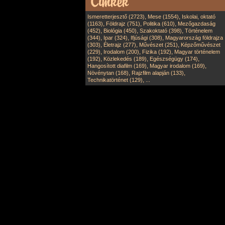
,
,
Ismeretterjesztő (2723)
Mese (1554)
Iskolai, oktató
,
,
,
(1163)
Földrajz (751)
Politika (610)
Mezőgazdaság
,
,
,
(452)
Biológia (450)
Szakoktató (398)
Történelem
,
,
,
(344)
Ipar (324)
Ifjúsági (308)
Magyarország földrajza
,
,
,
(303)
Életrajz (277)
Művészet (251)
Képzőművészet
,
,
,
(229)
Irodalom (200)
Fizika (192)
Magyar történelem
,
,
,
(192)
Közlekedés (189)
Egészségügy (174)
,
,
Hangosított diafilm (169)
Magyar irodalom (169)
,
,
Növénytan (168)
Rajzfilm alapján (133)
,
Technikatörténet (129)
...