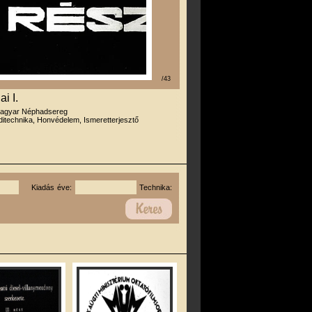
/43
i I.
agyar Néphadsereg
itechnika, Honvédelem, Ismeretterjesztő
Kiadás éve:
Technika: