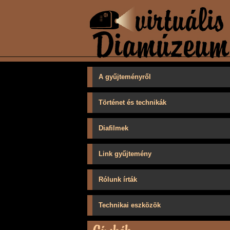
A gyűjteményről
Történet és technikák
Diafilmek
Link gyűjtemény
Rólunk írták
Technikai eszközök