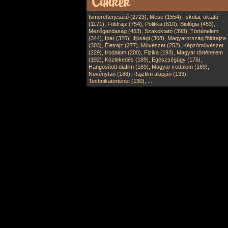
,
,
Ismeretterjesztő (2723)
Mese (1554)
Iskolai, oktató
,
,
,
,
(1171)
Földrajz (754)
Politika (610)
Biológia (453)
,
,
Mezőgazdaság (453)
Szakoktató (398)
Történelem
,
,
,
(344)
Ipar (325)
Ifjúsági (308)
Magyarország földrajza
,
,
,
(303)
Életrajz (277)
Művészet (252)
Képzőművészet
,
,
,
(229)
Irodalom (200)
Fizika (193)
Magyar történelem
,
,
,
(192)
Közlekedés (189)
Egészségügy (176)
,
,
Hangosított diafilm (169)
Magyar irodalom (169)
,
,
Növénytan (168)
Rajzfilm alapján (133)
,
Technikatörténet (130)
...