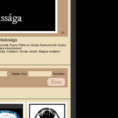
/31
unkássága
sszeáll. Kunos Pálné az Iskolai Taneszközök Gyára
lya irányításával
trajz, Irodalom, Iskolai, oktató, Magyar irodalom
Kiadás éve:
Technika: