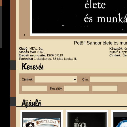
1
Petőfi Sándor élete és m
Kiadó:
MDV., Bp.
Készítők:
ö
Kiadás éve:
1967
Kutató Osztá
Eredeti azonosító:
ISKF 67119
Címkék:
Éle
Technika:
1 diatekercs, 33 leica kocka, ff.
Címkék:
Cím:
Készítők: