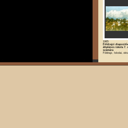
1965
Földrajzi diapozití
általános iskola 7. 
számára
Földrajz, Iskolai, okt