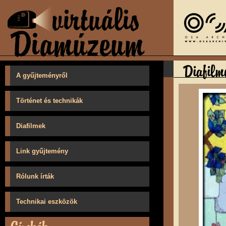
A gyűjteményről
Történet és technikák
Diafilmek
Link gyűjtemény
Rólunk írták
Technikai eszközök