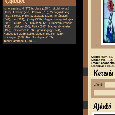
,
,
Ismeretterjesztő (2723)
Mese (1554)
Iskolai, oktató
,
,
,
(1163)
Földrajz (751)
Politika (610)
Mezőgazdaság
,
,
,
(452)
Biológia (450)
Szakoktató (398)
Történelem
,
,
,
(344)
Ipar (324)
Ifjúsági (308)
Magyarország földrajza
,
,
,
(303)
Életrajz (277)
Művészet (251)
Képzőművészet
,
,
,
(229)
Irodalom (200)
Fizika (192)
Magyar történelem
,
,
,
(192)
Közlekedés (189)
Egészségügy (174)
,
,
Hangosított diafilm (169)
Magyar irodalom (169)
,
,
Növénytan (168)
Rajzfilm alapján (133)
,
Technikatörténet (129)
...
1
Kiadó:
MDV., Bp.
Kiadás éve:
1981
Eredeti azonosít
Technika:
1 diatek
Címkék: