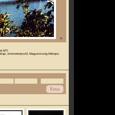
/6
otó MTI.
drajz, Ismeretterjesztő, Magyarország földrajza