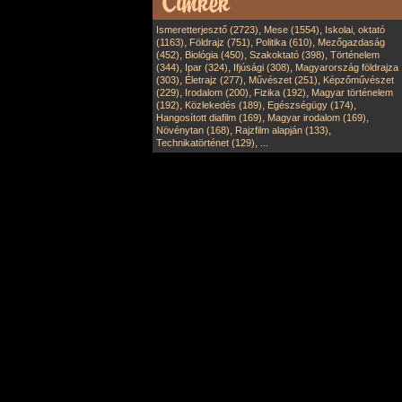
,
,
Ismeretterjesztő (2723)
Mese (1554)
Iskolai, oktató
,
,
,
(1163)
Földrajz (751)
Politika (610)
Mezőgazdaság
,
,
,
(452)
Biológia (450)
Szakoktató (398)
Történelem
,
,
,
(344)
Ipar (324)
Ifjúsági (308)
Magyarország földrajza
,
,
,
(303)
Életrajz (277)
Művészet (251)
Képzőművészet
,
,
,
(229)
Irodalom (200)
Fizika (192)
Magyar történelem
,
,
,
(192)
Közlekedés (189)
Egészségügy (174)
,
,
Hangosított diafilm (169)
Magyar irodalom (169)
,
,
Növénytan (168)
Rajzfilm alapján (133)
,
Technikatörténet (129)
...