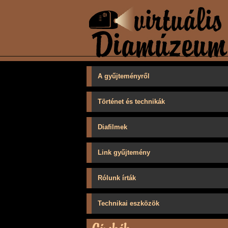
A gyűjteményről
Történet és technikák
Diafilmek
Link gyűjtemény
Rólunk írták
Technikai eszközök