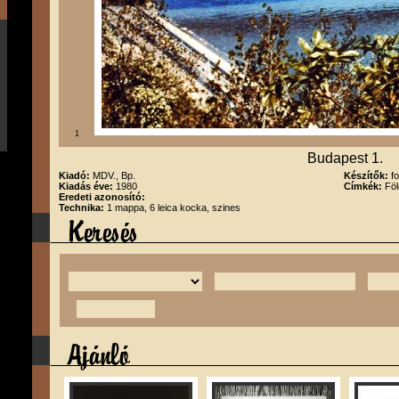
1
Budapest 1.
Kiadó:
MDV., Bp.
Készítők:
f
Kiadás éve:
1980
Címkék:
Föl
Eredeti azonosító:
Technika:
1 mappa, 6 leica kocka, szines