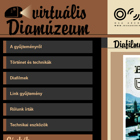
A gyűjteményről
Történet és technikák
Diafilmek
Link gyűjtemény
Rólunk írták
Technikai eszközök