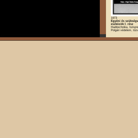
1973
Egyéni és szükség
eszközök I. rész
Haditechnika, Ismere
Polgári védelem, tű