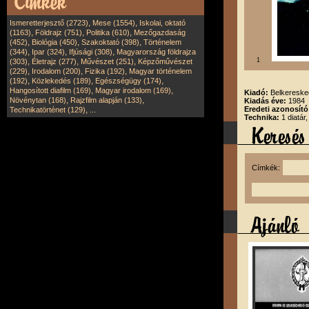
,
,
Ismeretterjesztő (2723)
Mese (1554)
Iskolai, oktató
,
,
,
(1163)
Földrajz (751)
Politika (610)
Mezőgazdaság
,
,
,
(452)
Biológia (450)
Szakoktató (398)
Történelem
,
,
,
(344)
Ipar (324)
Ifjúsági (308)
Magyarország földrajza
,
,
,
1
(303)
Életrajz (277)
Művészet (251)
Képzőművészet
,
,
,
(229)
Irodalom (200)
Fizika (192)
Magyar történelem
,
,
,
(192)
Közlekedés (189)
Egészségügy (174)
,
,
Hangosított diafilm (169)
Magyar irodalom (169)
Kiadó:
Belkereske
,
,
Növénytan (168)
Rajzfilm alapján (133)
Kiadás éve:
1984
,
Eredeti azonosító
Technikatörténet (129)
...
Technika:
1 diatár
Címkék: