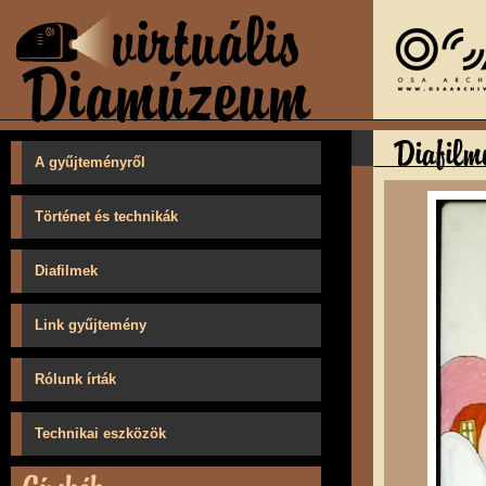
A gyűjteményről
Történet és technikák
Diafilmek
Link gyűjtemény
Rólunk írták
Technikai eszközök