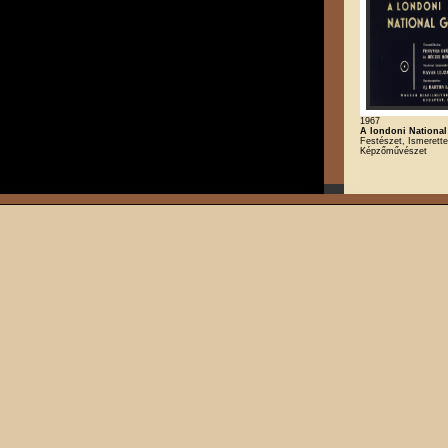
1967
A londoni National
Festészet, Ismerette
Képzőművészet