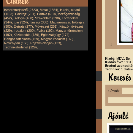
,
,
Ismeretterjesztő (2723)
Mese (1554)
Iskolai, oktató
,
,
,
(1163)
Földrajz (751)
Politika (610)
Mezőgazdaság
,
,
,
(452)
Biológia (450)
Szakoktató (398)
Történelem
,
,
,
(344)
Ipar (324)
Ifjúsági (308)
Magyarország földrajza
,
,
,
(303)
Életrajz (277)
Művészet (251)
Képzőművészet
,
,
,
(229)
Irodalom (200)
Fizika (192)
Magyar történelem
,
,
,
(192)
Közlekedés (189)
Egészségügy (174)
,
,
Hangosított diafilm (169)
Magyar irodalom (169)
,
,
Növénytan (168)
Rajzfilm alapján (133)
1
,
Technikatörténet (129)
...
Kiadó:
MDV., Bp.
Kiadás éve:
1981
Eredeti azonosít
Technika:
1 diatek
Címkék: