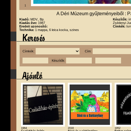
1
A Déri Múzeum gyűjteményeiből : Pá
Kiadó:
MDV., Bp.
Készítők:
í
Kiadás éve:
1987
Zsédenyi Jud
Eredeti azonosító:
Címkék:
Ism
Technika:
1 mappa, 6 leica kocka, szines
Címkék:
Cím:
Készítők:
1964
2018
1952
Családiház építés
Süsü és a sárkánylány
Ember szárm