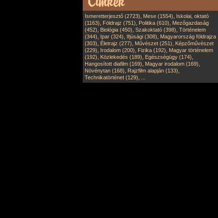
,
,
Ismeretterjesztő (2723)
Mese (1554)
Iskolai, oktató
,
,
,
(1163)
Földrajz (751)
Politika (610)
Mezőgazdaság
,
,
,
(452)
Biológia (450)
Szakoktató (398)
Történelem
,
,
,
(344)
Ipar (324)
Ifjúsági (308)
Magyarország földrajza
,
,
,
(303)
Életrajz (277)
Művészet (251)
Képzőművészet
,
,
,
(229)
Irodalom (200)
Fizika (192)
Magyar történelem
,
,
,
(192)
Közlekedés (189)
Egészségügy (174)
,
,
Hangosított diafilm (169)
Magyar irodalom (169)
,
,
Növénytan (168)
Rajzfilm alapján (133)
,
Technikatörténet (129)
...