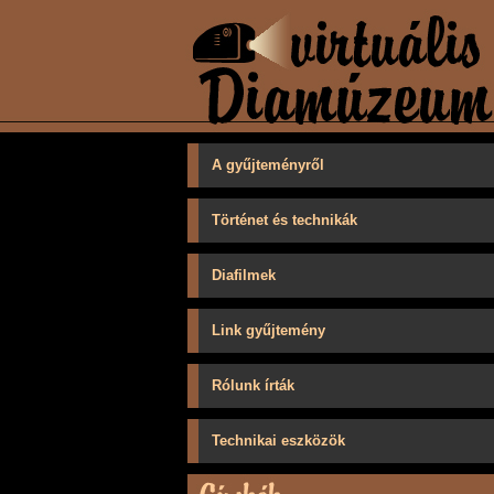
A gyűjteményről
Történet és technikák
Diafilmek
Link gyűjtemény
Rólunk írták
Technikai eszközök