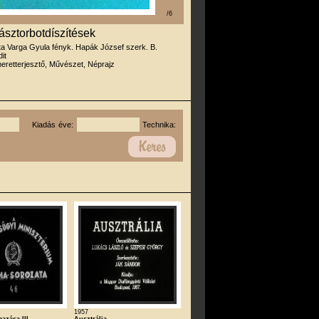
/6
sztorbotdíszítések
rta Varga Gyula fényk. Hapák József szerk. B.
it
eretterjesztő, Művészet, Néprajz
Kiadás éve:
Technika:
1957
azása III.
Ausztrália