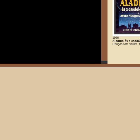
1956
Aladdin és a csod
Hangosított diafilm,