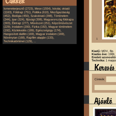
,
,
Ismeretterjesztő (2723)
Mese (1554)
Iskolai, oktató
,
,
,
(1163)
Földrajz (751)
Politika (610)
Mezőgazdaság
,
,
,
(452)
Biológia (450)
Szakoktató (398)
Történelem
,
,
,
(344)
Ipar (324)
Ifjúsági (308)
Magyarország földrajza
,
,
,
(303)
Életrajz (277)
Művészet (251)
Képzőművészet
,
,
,
(229)
Irodalom (200)
Fizika (192)
Magyar történelem
,
,
,
(192)
Közlekedés (189)
Egészségügy (174)
,
,
Hangosított diafilm (169)
Magyar irodalom (169)
,
,
Növénytan (168)
Rajzfilm alapján (133)
1
,
Technikatörténet (129)
...
Kiadó:
MDV., Bp.
Kiadás éve:
1986
Eredeti azonosító
Technika:
1 mappa,
Címkék: