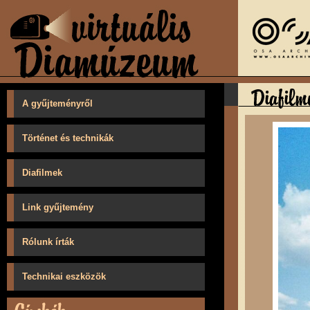
A gyűjteményről
Történet és technikák
Diafilmek
Link gyűjtemény
Rólunk írták
Technikai eszközök