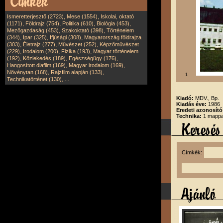
,
,
Ismeretterjesztő (2723)
Mese (1554)
Iskolai, oktató
,
,
,
,
(1171)
Földrajz (754)
Politika (610)
Biológia (453)
,
,
Mezőgazdaság (453)
Szakoktató (398)
Történelem
,
,
,
(344)
Ipar (325)
Ifjúsági (308)
Magyarország földrajza
,
,
,
(303)
Életrajz (277)
Művészet (252)
Képzőművészet
,
,
,
(229)
Irodalom (200)
Fizika (193)
Magyar történelem
,
,
,
(192)
Közlekedés (189)
Egészségügy (176)
,
,
Hangosított diafilm (169)
Magyar irodalom (169)
,
,
Növénytan (168)
Rajzfilm alapján (133)
1
,
Technikatörténet (130)
...
Kiadó:
MDV., Bp.
Kiadás éve:
1986
Eredeti azonosító
Technika:
1 mappa
Címkék: