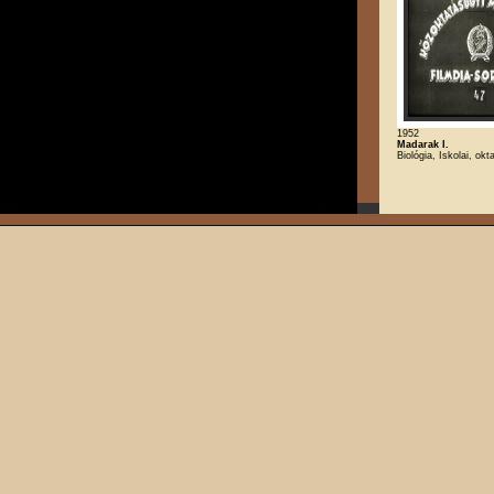
1952
Madarak I.
Biológia, Iskolai, ok