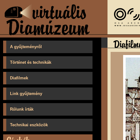
A gyűjteményről
Történet és technikák
Diafilmek
Link gyűjtemény
Rólunk írták
Technikai eszközök