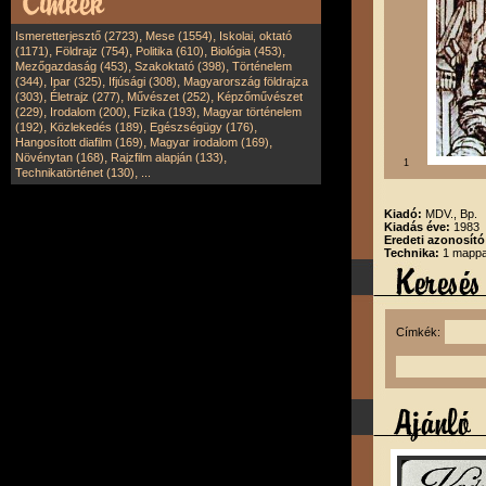
,
,
Ismeretterjesztő (2723)
Mese (1554)
Iskolai, oktató
,
,
,
,
(1171)
Földrajz (754)
Politika (610)
Biológia (453)
,
,
Mezőgazdaság (453)
Szakoktató (398)
Történelem
,
,
,
(344)
Ipar (325)
Ifjúsági (308)
Magyarország földrajza
,
,
,
(303)
Életrajz (277)
Művészet (252)
Képzőművészet
,
,
,
(229)
Irodalom (200)
Fizika (193)
Magyar történelem
,
,
,
(192)
Közlekedés (189)
Egészségügy (176)
,
,
Hangosított diafilm (169)
Magyar irodalom (169)
,
,
Növénytan (168)
Rajzfilm alapján (133)
1
,
Technikatörténet (130)
...
Kiadó:
MDV., Bp.
Kiadás éve:
1983
Eredeti azonosító
Technika:
1 mappa
Címkék: