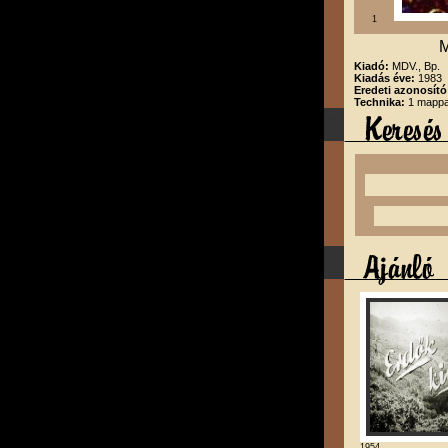
1
M
Kiadó:
MDV., Bp.
Kiadás éve:
1983
Eredeti azonosító
Technika:
1 mappa
1954