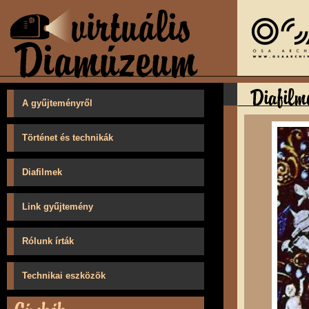
A gyűjteményről
Történet és technikák
Diafilmek
Link gyűjtemény
Rólunk írták
Technikai eszközök