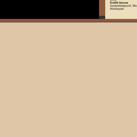
Erdők kincse
Ismeretterjesztő, M
Növénytan