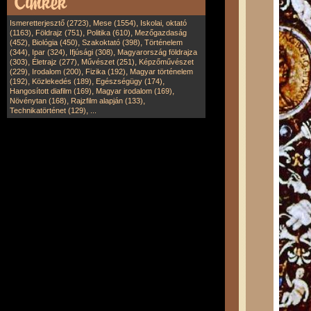
,
,
Ismeretterjesztő (2723)
Mese (1554)
Iskolai, oktató
,
,
,
(1163)
Földrajz (751)
Politika (610)
Mezőgazdaság
,
,
,
(452)
Biológia (450)
Szakoktató (398)
Történelem
,
,
,
(344)
Ipar (324)
Ifjúsági (308)
Magyarország földrajza
,
,
,
(303)
Életrajz (277)
Művészet (251)
Képzőművészet
,
,
,
(229)
Irodalom (200)
Fizika (192)
Magyar történelem
,
,
,
(192)
Közlekedés (189)
Egészségügy (174)
,
,
Hangosított diafilm (169)
Magyar irodalom (169)
,
,
Növénytan (168)
Rajzfilm alapján (133)
,
Technikatörténet (129)
...