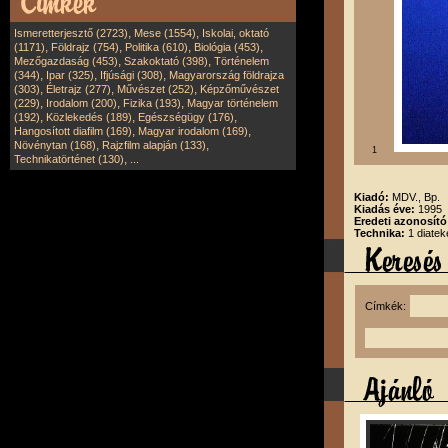
,
,
Ismeretterjesztő (2723)
Mese (1554)
Iskolai, oktató
,
,
,
,
(1171)
Földrajz (754)
Politika (610)
Biológia (453)
,
,
Mezőgazdaság (453)
Szakoktató (398)
Történelem
,
,
,
(344)
Ipar (325)
Ifjúsági (308)
Magyarország földrajza
,
,
,
(303)
Életrajz (277)
Művészet (252)
Képzőművészet
,
,
,
(229)
Irodalom (200)
Fizika (193)
Magyar történelem
,
,
,
(192)
Közlekedés (189)
Egészségügy (176)
,
,
Hangosított diafilm (169)
Magyar irodalom (169)
,
,
Növénytan (168)
Rajzfilm alapján (133)
1
,
Technikatörténet (130)
...
Kiadó:
MDV., Bp.
Kiadás éve:
1995
Eredeti azonosító
Technika:
1 diatek
Címkék: