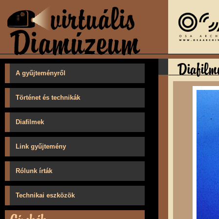
A gyűjteményről
Történet és technikák
Diafilmek
Link gyűjtemény
Rólunk írták
Technikai eszközök