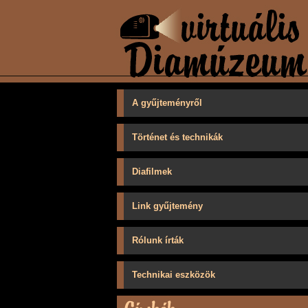
A gyűjteményről
Történet és technikák
Diafilmek
Link gyűjtemény
Rólunk írták
Technikai eszközök