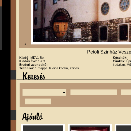
1
Petőfi Színház Vesz
Kiadó:
MDV., Bp.
Készítők:
Kiadás éve:
1983
Címkék:
Épí
Eredeti azonosító:
irodalom, Mű
Technika:
1 mappa, 6 leica kocka, szines