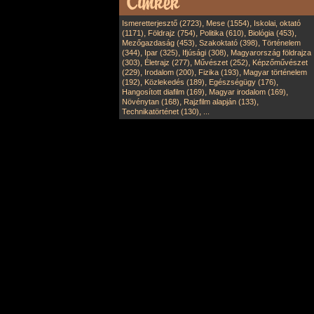
,
,
Ismeretterjesztő (2723)
Mese (1554)
Iskolai, oktató
,
,
,
,
(1171)
Földrajz (754)
Politika (610)
Biológia (453)
,
,
Mezőgazdaság (453)
Szakoktató (398)
Történelem
,
,
,
(344)
Ipar (325)
Ifjúsági (308)
Magyarország földrajza
,
,
,
(303)
Életrajz (277)
Művészet (252)
Képzőművészet
,
,
,
(229)
Irodalom (200)
Fizika (193)
Magyar történelem
,
,
,
(192)
Közlekedés (189)
Egészségügy (176)
,
,
Hangosított diafilm (169)
Magyar irodalom (169)
,
,
Növénytan (168)
Rajzfilm alapján (133)
,
Technikatörténet (130)
...