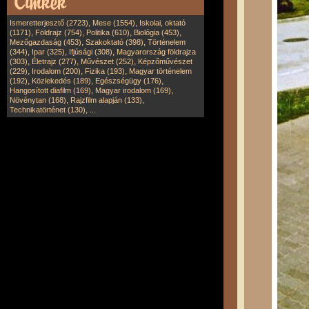
,
,
Ismeretterjesztő (2723)
Mese (1554)
Iskolai, oktató
,
,
,
,
(1171)
Földrajz (754)
Politika (610)
Biológia (453)
,
,
Mezőgazdaság (453)
Szakoktató (398)
Történelem
,
,
,
(344)
Ipar (325)
Ifjúsági (308)
Magyarország földrajza
,
,
,
(303)
Életrajz (277)
Művészet (252)
Képzőművészet
,
,
,
(229)
Irodalom (200)
Fizika (193)
Magyar történelem
,
,
,
(192)
Közlekedés (189)
Egészségügy (176)
,
,
Hangosított diafilm (169)
Magyar irodalom (169)
,
,
Növénytan (168)
Rajzfilm alapján (133)
,
Technikatörténet (130)
...