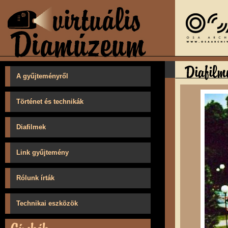
A gyűjteményről
Történet és technikák
Diafilmek
Link gyűjtemény
Rólunk írták
Technikai eszközök