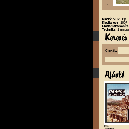
1
Kiadó:
MDV., Bp.
Kiadás éve:
1987
Eredeti azonosító
Technika:
1 mappa,
Címkék:
1967
Libanon