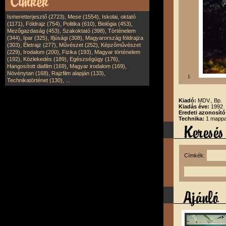
,
,
Ismeretterjesztő (2723)
Mese (1554)
Iskolai, oktató
,
,
,
,
(1171)
Földrajz (754)
Politika (610)
Biológia (453)
,
,
Mezőgazdaság (453)
Szakoktató (398)
Történelem
,
,
,
(344)
Ipar (325)
Ifjúsági (308)
Magyarország földrajza
,
,
,
(303)
Életrajz (277)
Művészet (252)
Képzőművészet
,
,
,
(229)
Irodalom (200)
Fizika (193)
Magyar történelem
,
,
,
(192)
Közlekedés (189)
Egészségügy (176)
,
,
Hangosított diafilm (169)
Magyar irodalom (169)
,
,
Növénytan (168)
Rajzfilm alapján (133)
1
,
Technikatörténet (130)
...
Kiadó:
MDV., Bp.
Kiadás éve:
1992
Eredeti azonosító
Technika:
1 mappa
Címkék: