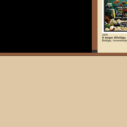
1976
A tenger élővilága
Biológia, Ismeretterj