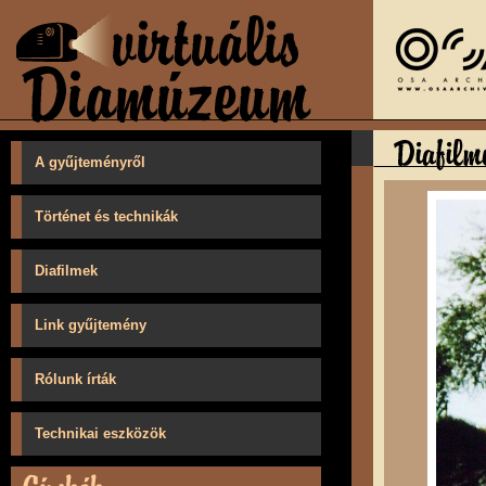
A gyűjteményről
Történet és technikák
Diafilmek
Link gyűjtemény
Rólunk írták
Technikai eszközök