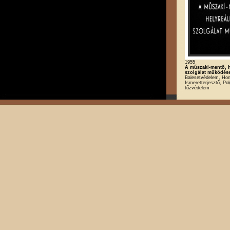
1955
A műszaki-mentő, h
szolgálat működés
Balesetvédelem, Ho
Ismeretterjesztő, Po
tűzvédelem