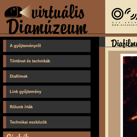
A gyűjteményről
Történet és technikák
Diafilmek
Link gyűjtemény
Rólunk írták
Technikai eszközök