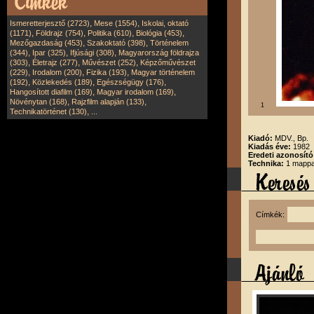
,
,
Ismeretterjesztő (2723)
Mese (1554)
Iskolai, oktató
,
,
,
,
(1171)
Földrajz (754)
Politika (610)
Biológia (453)
,
,
Mezőgazdaság (453)
Szakoktató (398)
Történelem
,
,
,
(344)
Ipar (325)
Ifjúsági (308)
Magyarország földrajza
,
,
,
(303)
Életrajz (277)
Művészet (252)
Képzőművészet
,
,
,
(229)
Irodalom (200)
Fizika (193)
Magyar történelem
,
,
,
(192)
Közlekedés (189)
Egészségügy (176)
,
,
Hangosított diafilm (169)
Magyar irodalom (169)
,
,
Növénytan (168)
Rajzfilm alapján (133)
1
,
Technikatörténet (130)
...
Kiadó:
MDV., Bp.
Kiadás éve:
1982
Eredeti azonosító
Technika:
1 mappa
Címkék: